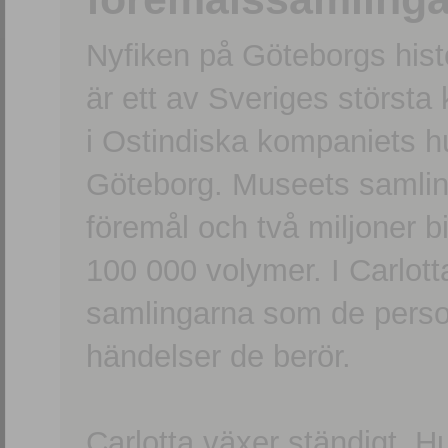
Nyfiken på Göteborgs hi
är ett av Sveriges största
i Ostindiska kompaniets 
Göteborg. Museets samling
föremål och två miljoner b
100 000 volymer. I Carlott
samlingarna som de persone
händelser de berör.
Carlotta växer ständigt. H