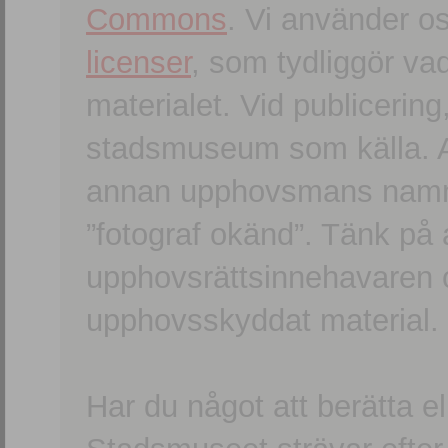
Commons
. Vi använder o
licenser
, som tydliggör va
materialet. Vid publicerin
stadsmuseum som källa. An
annan upphovsmans namn o
”fotograf okänd”. Tänk på a
upphovsrättsinnehavaren 
upphovsskyddat material.
Har du något att berätta e