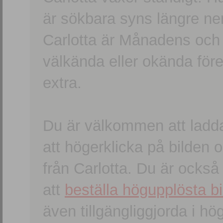
är sökbara syns längre ner
Carlotta är Månadens och
välkända eller okända förem
extra.
Du är välkommen att ladd
att högerklicka på bilden oc
från Carlotta. Du är ocks
att
beställa högupplösta bi
även tillgängliggjorda i h