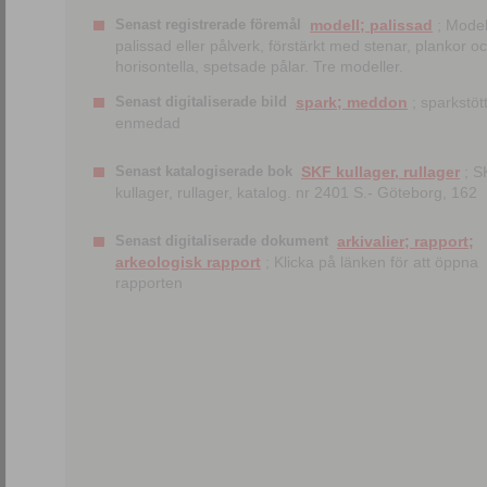
Senast registrerade föremål
modell; palissad
; Model
palissad eller pålverk, förstärkt med stenar, plankor o
horisontella, spetsade pålar. Tre modeller.
Senast digitaliserade bild
spark; meddon
; sparkstött
enmedad
Senast katalogiserade bok
SKF kullager, rullager
; S
kullager, rullager, katalog. nr 2401 S.- Göteborg, 162
Senast digitaliserade dokument
arkivalier; rapport;
arkeologisk rapport
; Klicka på länken för att öppna
rapporten