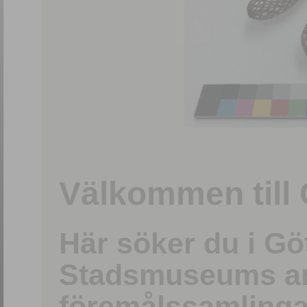
1
/
15
Välkommen till 
Här söker du i G
Stadsmuseums ark
föremålssamlinga