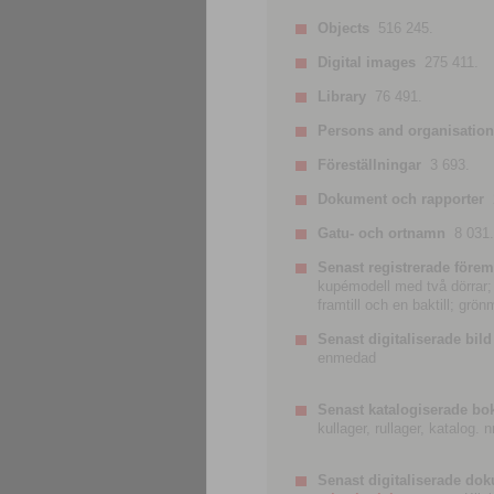
Objects
516 245.
Digital images
275 411.
Library
76 491.
Persons and organisatio
Föreställningar
3 693.
Dokument och rapporter
Gatu- och ortnamn
8 031.
Senast registrerade förem
kupémodell med två dörrar; t
framtill och en baktill; grö
Senast digitaliserade bild
enmedad
Senast katalogiserade bo
kullager, rullager, katalog.
Senast digitaliserade do