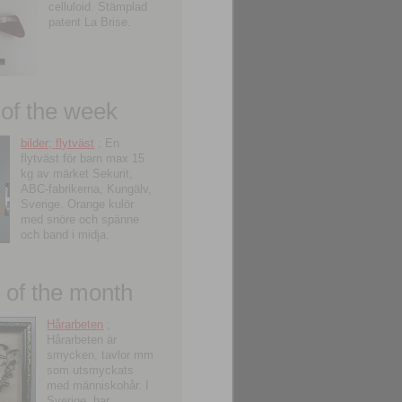
celluloid. Stämplad
patent La Brise.
 of the week
bilder; flytväst
; En
flytväst för barn max 15
kg av märket Sekurit,
ABC-fabrikerna, Kungälv,
Sverige. Orange kulör
med snöre och spänne
och band i midja.
of the month
Hårarbeten
;
Hårarbeten är
smycken, tavlor mm
som utsmyckats
med människohår. I
Sverige, har