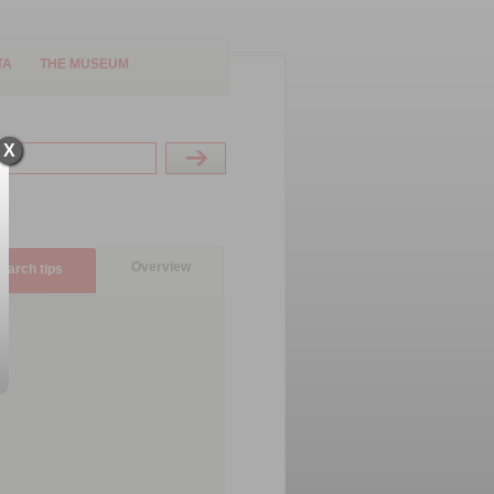
TA
THE MUSEUM
X
Overview
earch tips