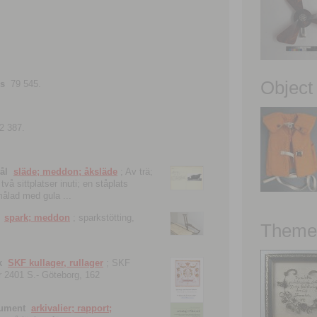
Object
ns
79 545.
2 387.
ål
släde; meddon; åksläde
; Av trä;
vå sittplatser inuti; en ståplats
nmålad med gula ...
spark; meddon
; sparkstötting,
Theme 
k
SKF kullager, rullager
; SKF
 nr 2401 S.- Göteborg, 162
kument
arkivalier; rapport;