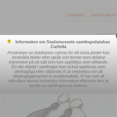
OVERVIEW
ABOUT CARLOT
Information om Stadsmuseets samlingsdatabas
Carlotta
Användare av databasen varnas för att vissa poster kan
innehålla bilder eller språk och termer som skildrar
människor på ett sätt som kan uppfattas som stötande.
Easy search
Advanced search
S
En del objekt i samlingen kan också upplevas som
obehagliga eller stötande.Vi är medvetna om att
tillgängliggörandet är problematiskt. Vi har valt att
inkludera denna historiska information eftersom den är
en del av samlingarnas historia.