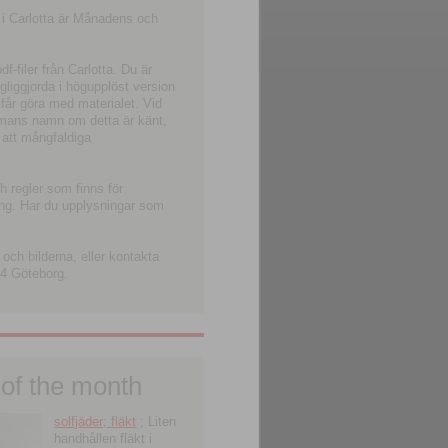
 i Carlotta är Månadens och
-filer från Carlotta. Du är
ngliggjorda i högupplöst version
 får göra med materialet. Vid
smans namn om detta är känt,
 att mångfaldiga
h regler som finns för
ning. Har du upplysningar som
och bilderna, eller kontakta
4 Göteborg.
 of the month
solfjäder; fläkt
; Liten
handhållen fläkt i