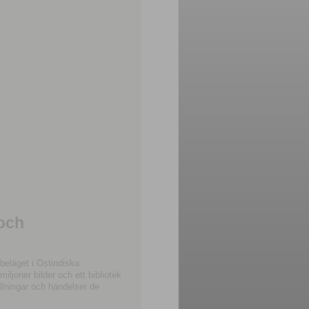
 och
beläget i Ostindiska
joner bilder och ett bibliotek
llningar och händelser de