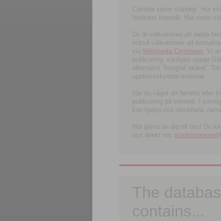
Carlotta växer ständigt. Hur s
Veckans föremål. Här visas välk
Du är välkommen att ladda hem l
också välkommen att kontakta 
via
Wikimedia Commons
. Vi 
publicering, vänligen uppge G
alternativt ”fotograf okänd”. T
upphovsskyddat material.
Har du något att berätta eller 
publicering på internet. I soml
kan hjälpa oss identifiera, nam
Hör gärna av dig till oss! Du k
oss direkt via:
stadsmuseum@ku
The databas
contains...