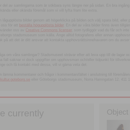
tor del av samlingarna som är sökbara syns längre ner på sidan. En bra ingång
ända eller okända föremål som vi vill lyfta fram lite extra.
ågupplösta bilder genom att högerklicka på bilden och välj spara bild, eller pdf
oss för att
beställa högupplösta bilder
. En del av våra bilder finns även tillgä
använder oss av
Creative Commons licenser
, som tydliggör vad du får och inte
öteborgs stadsmuseum som källa. Ange alltid fotografens eller annan upphov
änk på att det är ditt ansvar att kontakta upphovsrättsinnehavaren om du avser
fråga om våra samlingar? Stadsmuseet strävar efter att leva upp till de lagar oc
iga fall saknar vi dock uppgifter om upphovsman och/eller tidpunkt för tillverk
nge och få kontakt med dessa, vill vi gärna veta det.
an lämna kommentarer och frågor i kommentarsfältet i anslutning till föremålen 
ltur.goteborg.se
eller Göteborgs stadsmuseum, Norra Hamngatan 12, 411 1
e currently
Object