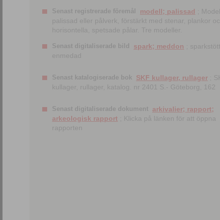
Senast registrerade föremål
modell; palissad
; Model
palissad eller pålverk, förstärkt med stenar, plankor o
horisontella, spetsade pålar. Tre modeller.
Senast digitaliserade bild
spark; meddon
; sparkstött
enmedad
Senast katalogiserade bok
SKF kullager, rullager
; S
kullager, rullager, katalog. nr 2401 S.- Göteborg, 162
Senast digitaliserade dokument
arkivalier; rapport;
arkeologisk rapport
; Klicka på länken för att öppna
rapporten