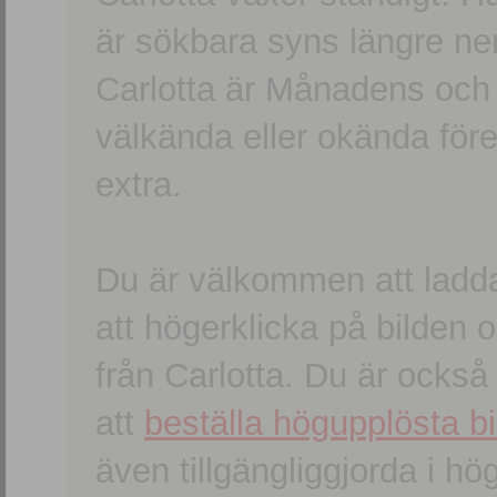
är sökbara syns längre ner
Carlotta är Månadens och
välkända eller okända förem
extra.
Du är välkommen att ladd
att högerklicka på bilden oc
från Carlotta. Du är ocks
att
beställa högupplösta bi
även tillgängliggjorda i h