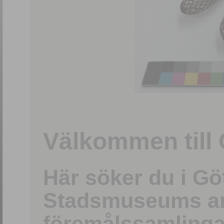
1
/
15
Välkommen till 
Här söker du i G
Stadsmuseums ark
föremålssamlinga