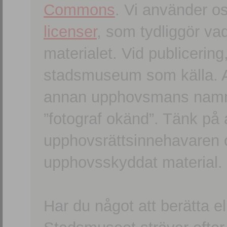
Commons
. Vi använder o
licenser
, som tydliggör va
materialet. Vid publicerin
stadsmuseum som källa. An
annan upphovsmans namn o
”fotograf okänd”. Tänk på a
upphovsrättsinnehavaren 
upphovsskyddat material.
Har du något att berätta e