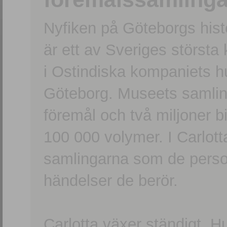
Nyfiken på Göteborgs hi
är ett av Sveriges största
i Ostindiska kompaniets 
Göteborg. Museets samling
föremål och två miljoner b
100 000 volymer. I Carlott
samlingarna som de persone
händelser de berör.
Carlotta växer ständigt. H