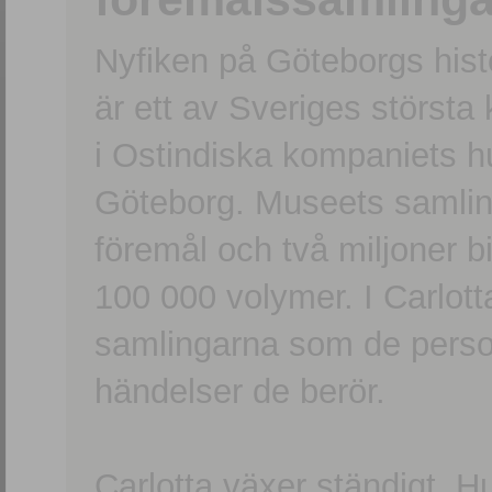
Nyfiken på Göteborgs hi
är ett av Sveriges största
i Ostindiska kompaniets 
Göteborg. Museets samling
föremål och två miljoner b
100 000 volymer. I Carlott
samlingarna som de persone
händelser de berör.
Carlotta växer ständigt. H