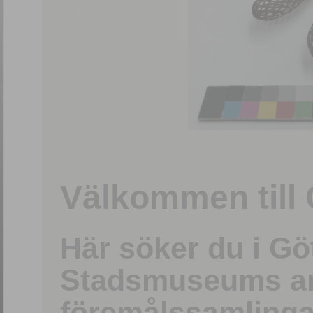
1
/
15
Välkommen till 
Här söker du i G
Stadsmuseums ark
föremålssamlinga