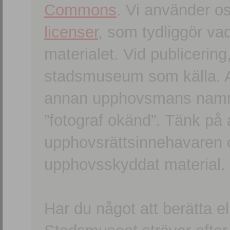
Commons
. Vi använder o
licenser
, som tydliggör va
materialet. Vid publicerin
stadsmuseum som källa. An
annan upphovsmans namn o
”fotograf okänd”. Tänk på a
upphovsrättsinnehavaren 
upphovsskyddat material.
Har du något att berätta e