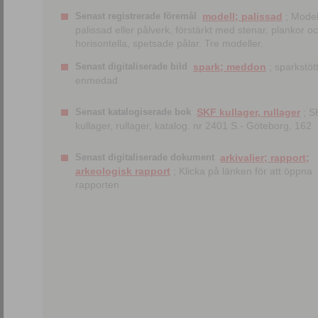
Senast registrerade föremål
modell; palissad
; Model
palissad eller pålverk, förstärkt med stenar, plankor o
horisontella, spetsade pålar. Tre modeller.
Senast digitaliserade bild
spark; meddon
; sparkstött
enmedad
Senast katalogiserade bok
SKF kullager, rullager
; S
kullager, rullager, katalog. nr 2401 S.- Göteborg, 162
Senast digitaliserade dokument
arkivalier; rapport;
arkeologisk rapport
; Klicka på länken för att öppna
rapporten