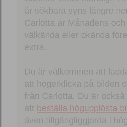
är sökbara syns längre ner
Carlotta är Månadens och
välkända eller okända förem
extra.
Du är välkommen att ladd
att högerklicka på bilden oc
från Carlotta. Du är ocks
att
beställa högupplösta bi
även tillgängliggjorda i h