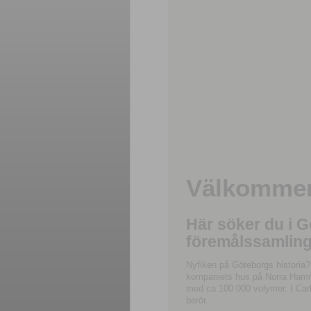
Välkommen 
Här söker du i 
föremålssamling
Nyfiken på Göteborgs historia?
kompaniets hus på Norra Hamnga
med ca 100 000 volymer. I Carl
berör.