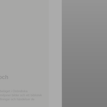
 och
beläget i Ostindiska
joner bilder och ett bibliotek
llningar och händelser de