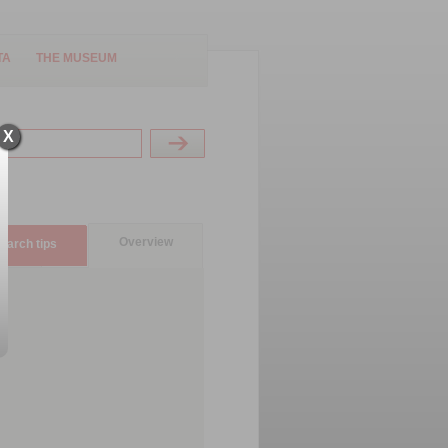
TA
THE MUSEUM
X
Overview
earch tips