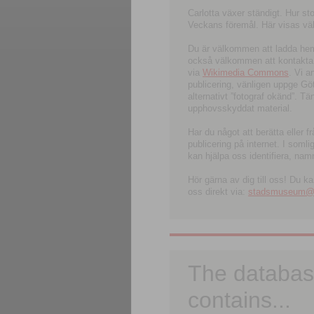
Carlotta växer ständigt. Hur s
Veckans föremål. Här visas välk
Du är välkommen att ladda hem l
också välkommen att kontakta 
via
Wikimedia Commons
. Vi 
publicering, vänligen uppge G
alternativt ”fotograf okänd”. T
upphovsskyddat material.
Har du något att berätta eller 
publicering på internet. I soml
kan hjälpa oss identifiera, nam
Hör gärna av dig till oss! Du k
oss direkt via:
stadsmuseum@ku
The databas
contains...