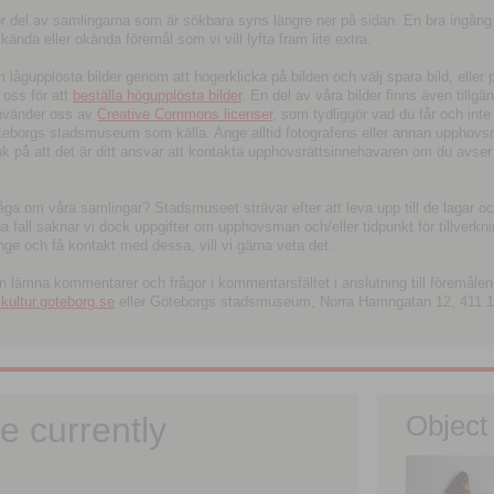
tor del av samlingarna som är sökbara syns längre ner på sidan. En bra ingång
ända eller okända föremål som vi vill lyfta fram lite extra.
ågupplösta bilder genom att högerklicka på bilden och välj spara bild, eller pdf
oss för att
beställa högupplösta bilder
. En del av våra bilder finns även tillgä
använder oss av
Creative Commons licenser
, som tydliggör vad du får och inte
öteborgs stadsmuseum som källa. Ange alltid fotografens eller annan upphov
änk på att det är ditt ansvar att kontakta upphovsrättsinnehavaren om du avser
fråga om våra samlingar? Stadsmuseet strävar efter att leva upp till de lagar oc
iga fall saknar vi dock uppgifter om upphovsman och/eller tidpunkt för tillverk
nge och få kontakt med dessa, vill vi gärna veta det.
an lämna kommentarer och frågor i kommentarsfältet i anslutning till föremålen 
ltur.goteborg.se
eller Göteborgs stadsmuseum, Norra Hamngatan 12, 411 1
e currently
Object