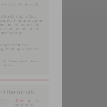
 i Carlotta är Månadens och
-filer från Carlotta. Du är
ngliggjorda i högupplöst version
 får göra med materialet. Vid
smans namn om detta är känt,
 att mångfaldiga
h regler som finns för
ning. Har du upplysningar som
och bilderna, eller kontakta
4 Göteborg.
 of the month
solfjäder; fläkt
; Liten
handhållen fläkt i