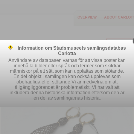
OVERVIEW
ABOUT CARLOT
Information om Stadsmuseets samlingsdatabas
Carlotta
Användare av databasen varnas för att vissa poster kan
innehålla bilder eller språk och termer som skildrar
människor på ett sätt som kan uppfattas som stötande.
Easy search
Advanced search
S
En del objekt i samlingen kan också upplevas som
obehagliga eller stötande.Vi är medvetna om att
tillgängliggörandet är problematiskt. Vi har valt att
inkludera denna historiska information eftersom den är
en del av samlingarnas historia.