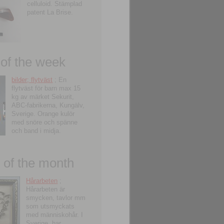
celluloid. Stämplad
patent La Brise.
 of the week
bilder; flytväst
; En
flytväst för barn max 15
kg av märket Sekurit,
ABC-fabrikerna, Kungälv,
Sverige. Orange kulör
med snöre och spänne
och band i midja.
of the month
Hårarbeten
;
Hårarbeten är
smycken, tavlor mm
som utsmyckats
med människohår. I
Sverige, har