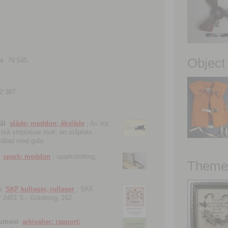
Object
ns
79 545.
2 387.
ål
släde; meddon; åksläde
; Av trä;
vå sittplatser inuti; en ståplats
nmålad med gula ...
spark; meddon
; sparkstötting,
Theme 
k
SKF kullager, rullager
; SKF
 nr 2401 S.- Göteborg, 162
kument
arkivalier; rapport;