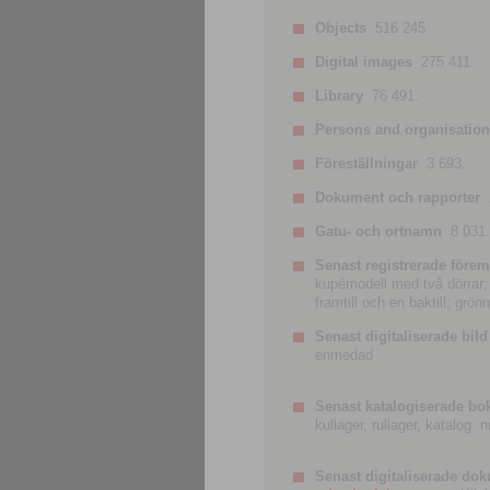
Objects
516 245.
Digital images
275 411.
Library
76 491.
Persons and organisatio
Föreställningar
3 693.
Dokument och rapporter
Gatu- och ortnamn
8 031.
Senast registrerade förem
kupémodell med två dörrar; t
framtill och en baktill; grö
Senast digitaliserade bild
enmedad
Senast katalogiserade bo
kullager, rullager, katalog.
Senast digitaliserade do