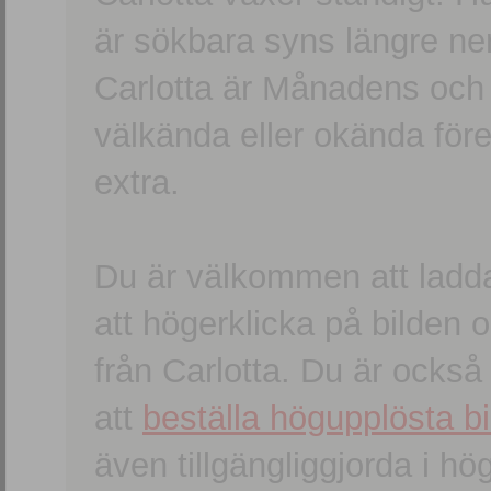
är sökbara syns längre ner
Carlotta är Månadens och
välkända eller okända förem
extra.
Du är välkommen att ladd
att högerklicka på bilden oc
från Carlotta. Du är ocks
att
beställa högupplösta bi
även tillgängliggjorda i h