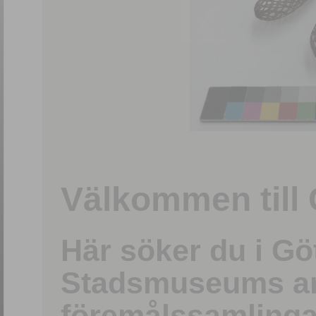
1
/
15
Välkommen till 
Här söker du i G
Stadsmuseums ark
föremålssamlinga