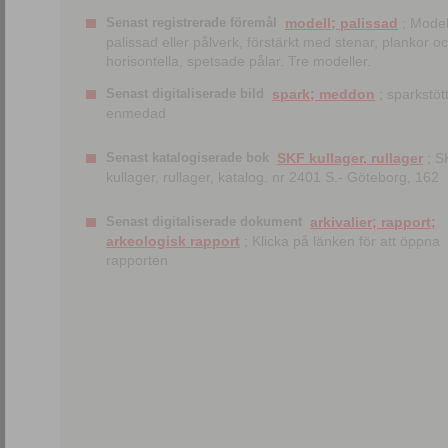
Senast registrerade föremål
modell; palissad
; Model
palissad eller pålverk, förstärkt med stenar, plankor o
horisontella, spetsade pålar. Tre modeller.
Senast digitaliserade bild
spark; meddon
; sparkstött
enmedad
Senast katalogiserade bok
SKF kullager, rullager
; S
kullager, rullager, katalog. nr 2401 S.- Göteborg, 162
Senast digitaliserade dokument
arkivalier; rapport;
arkeologisk rapport
; Klicka på länken för att öppna
rapporten