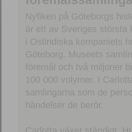
Nyfiken på Göteborgs hi
är ett av Sveriges största
i Ostindiska kompaniets 
Göteborg. Museets samling
föremål och två miljoner b
100 000 volymer. I Carlott
samlingarna som de persone
händelser de berör.
Carlotta växer ständigt. H