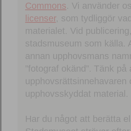
Commons
. Vi använder o
licenser
, som tydliggör va
materialet. Vid publicerin
stadsmuseum som källa. An
annan upphovsmans namn o
”fotograf okänd”. Tänk på a
upphovsrättsinnehavaren 
upphovsskyddat material.
Har du något att berätta e