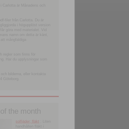
 i Carlotta är Månadens och
-filer från Carlotta. Du är
ngliggjorda i högupplöst version
 får göra med materialet. Vid
smans namn om detta är känt,
 att mångfaldiga
h regler som finns för
ning. Har du upplysningar som
och bilderna, eller kontakta
4 Göteborg.
 of the month
solfjäder; fläkt
; Liten
handhållen fläkt i