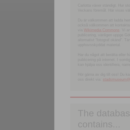
Carlotta växer ständigt. Hur s
Veckans föremål. Här visas välk
Du är välkommen att ladda hem l
också välkommen att kontakta 
via
Wikimedia Commons
. Vi 
publicering, vänligen uppge G
alternativt ”fotograf okänd”. T
upphovsskyddat material.
Har du något att berätta eller 
publicering på internet. I soml
kan hjälpa oss identifiera, nam
Hör gärna av dig till oss! Du k
oss direkt via:
stadsmuseum@ku
The databas
contains...