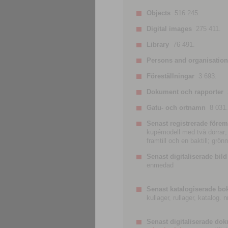
Objects
516 245.
Digital images
275 411.
Library
76 491.
Persons and organisatio
Föreställningar
3 693.
Dokument och rapporter
Gatu- och ortnamn
8 031.
Senast registrerade förem
kupémodell med två dörrar; t
framtill och en baktill; grö
Senast digitaliserade bild
enmedad
Senast katalogiserade bo
kullager, rullager, katalog.
Senast digitaliserade do