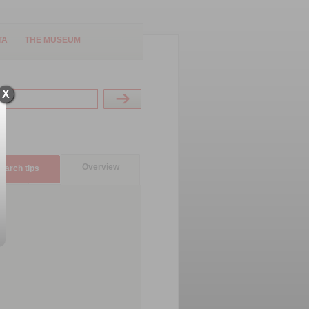
TA
THE MUSEUM
X
Overview
earch tips