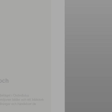
 och
beläget i Ostindiska
joner bilder och ett bibliotek
llningar och händelser de