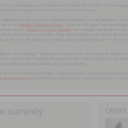
tor del av samlingarna som är sökbara syns längre ner på sidan. En bra ingång
ända eller okända föremål som vi vill lyfta fram lite extra.
ågupplösta bilder genom att högerklicka på bilden och välj spara bild, eller pdf
oss för att
beställa högupplösta bilder
. En del av våra bilder finns även tillgä
använder oss av
Creative Commons licenser
, som tydliggör vad du får och inte
öteborgs stadsmuseum som källa. Ange alltid fotografens eller annan upphov
änk på att det är ditt ansvar att kontakta upphovsrättsinnehavaren om du avser
fråga om våra samlingar? Stadsmuseet strävar efter att leva upp till de lagar oc
iga fall saknar vi dock uppgifter om upphovsman och/eller tidpunkt för tillverk
nge och få kontakt med dessa, vill vi gärna veta det.
an lämna kommentarer och frågor i kommentarsfältet i anslutning till föremålen 
ltur.goteborg.se
eller Göteborgs stadsmuseum, Norra Hamngatan 12, 411 1
e currently
Object