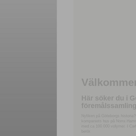
Välkommen 
Här söker du i 
föremålssamling
Nyfiken på Göteborgs historia?
kompaniets hus på Norra Hamnga
med ca 100 000 volymer. I Carl
berör.