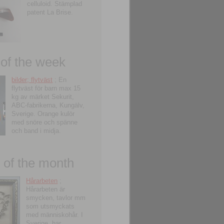
celluloid. Stämplad
patent La Brise.
 of the week
bilder; flytväst
; En
flytväst för barn max 15
kg av märket Sekurit,
ABC-fabrikerna, Kungälv,
Sverige. Orange kulör
med snöre och spänne
och band i midja.
of the month
Hårarbeten
;
Hårarbeten är
smycken, tavlor mm
som utsmyckats
med människohår. I
Sverige, har