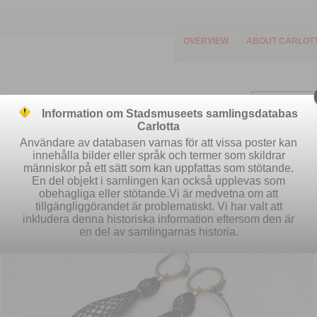
OVERVIEW
ABOUT CARLOT
Information om Stadsmuseets samlingsdatabas
Carlotta
Användare av databasen varnas för att vissa poster kan
innehålla bilder eller språk och termer som skildrar
människor på ett sätt som kan uppfattas som stötande.
Easy search
Advanced search
S
En del objekt i samlingen kan också upplevas som
obehagliga eller stötande.Vi är medvetna om att
tillgängliggörandet är problematiskt. Vi har valt att
inkludera denna historiska information eftersom den är
en del av samlingarnas historia.