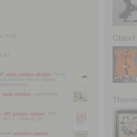
Object
ns
79 545.
2 387.
ål
släde; meddon; åksläde
; Av trä;
vå sittplatser inuti; en ståplats
nmålad med gula ...
spark; meddon
; sparkstötting,
Theme 
k
SKF kullager, rullager
; SKF
 nr 2401 S.- Göteborg, 162
kument
arkivalier; rapport;