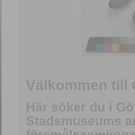
1
/
15
Välkommen till 
Här söker du i G
Stadsmuseums ark
föremålssamlinga