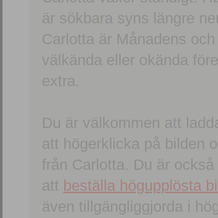
är sökbara syns längre ner
Carlotta är Månadens och
välkända eller okända förem
extra.
Du är välkommen att ladd
att högerklicka på bilden oc
från Carlotta. Du är ocks
att
beställa högupplösta bi
även tillgängliggjorda i h