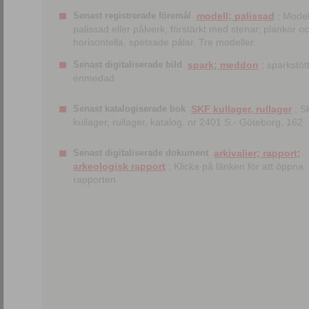
Senast registrerade föremål
modell; palissad
; Model
palissad eller pålverk, förstärkt med stenar, plankor o
horisontella, spetsade pålar. Tre modeller.
Senast digitaliserade bild
spark; meddon
; sparkstött
enmedad
Senast katalogiserade bok
SKF kullager, rullager
; S
kullager, rullager, katalog. nr 2401 S.- Göteborg, 162
Senast digitaliserade dokument
arkivalier; rapport;
arkeologisk rapport
; Klicka på länken för att öppna
rapporten