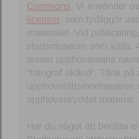
Commons
. Vi använder o
licenser
, som tydliggör va
materialet. Vid publicerin
stadsmuseum som källa. An
annan upphovsmans namn o
”fotograf okänd”. Tänk på a
upphovsrättsinnehavaren 
upphovsskyddat material.
Har du något att berätta e