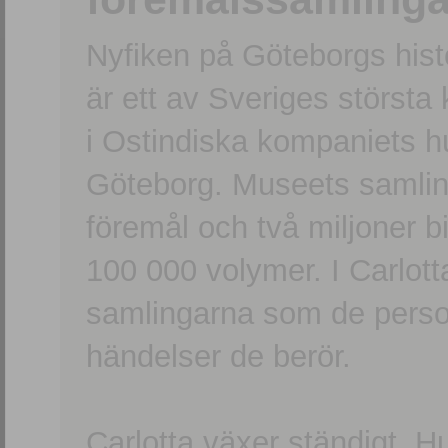
Nyfiken på Göteborgs hi
är ett av Sveriges största
i Ostindiska kompaniets 
Göteborg. Museets samling
föremål och två miljoner b
100 000 volymer. I Carlott
samlingarna som de persone
händelser de berör.
Carlotta växer ständigt. H