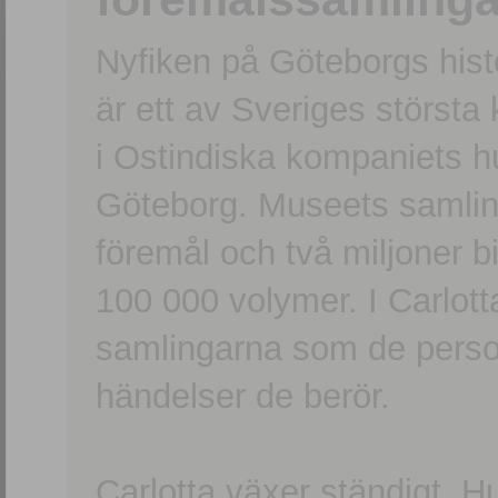
Nyfiken på Göteborgs hi
är ett av Sveriges största
i Ostindiska kompaniets 
Göteborg. Museets samling
föremål och två miljoner b
100 000 volymer. I Carlott
samlingarna som de persone
händelser de berör.
Carlotta växer ständigt. H