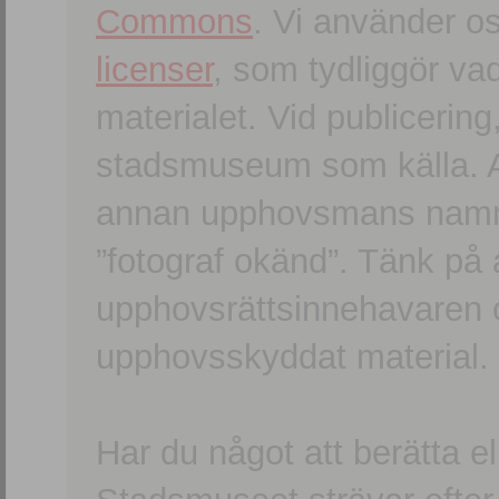
Commons
. Vi använder o
licenser
, som tydliggör va
materialet. Vid publicerin
stadsmuseum som källa. An
annan upphovsmans namn o
”fotograf okänd”. Tänk på a
upphovsrättsinnehavaren 
upphovsskyddat material.
Har du något att berätta e