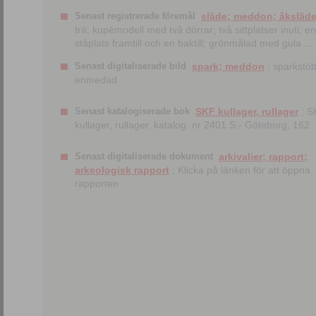
Senast registrerade föremål
släde; meddon; åksläd
trä; kupémodell med två dörrar; två sittplatser inuti; en
ståplats framtill och en baktill; grönmålad med gula ...
Senast digitaliserade bild
spark; meddon
; sparkstött
enmedad
Senast katalogiserade bok
SKF kullager, rullager
; S
kullager, rullager, katalog. nr 2401 S.- Göteborg, 162
Senast digitaliserade dokument
arkivalier; rapport;
arkeologisk rapport
; Klicka på länken för att öppna
rapporten