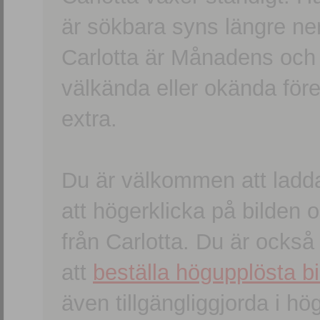
är sökbara syns längre ner
Carlotta är Månadens och
välkända eller okända förem
extra.
Du är välkommen att ladd
att högerklicka på bilden oc
från Carlotta. Du är ocks
att
beställa högupplösta bi
även tillgängliggjorda i h