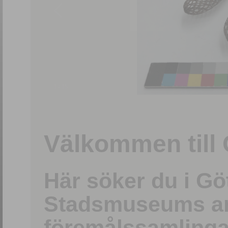
1
/
15
Välkommen till 
Här söker du i G
Stadsmuseums ark
föremålssamlinga