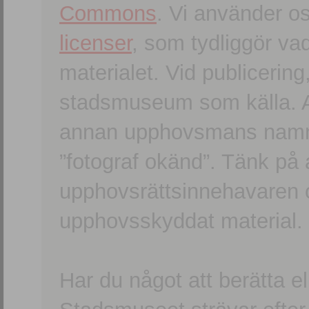
Commons
. Vi använder o
licenser
, som tydliggör va
materialet. Vid publicerin
stadsmuseum som källa. An
annan upphovsmans namn o
”fotograf okänd”. Tänk på a
upphovsrättsinnehavaren 
upphovsskyddat material.
Har du något att berätta e