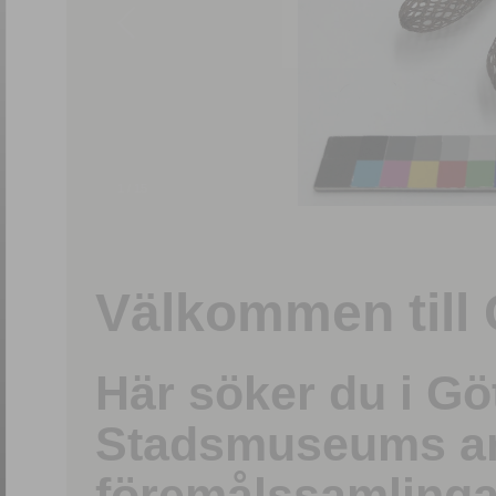
1
/
15
Välkommen till 
Här söker du i G
Stadsmuseums ark
föremålssamlinga