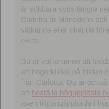
är sökbara syns längre ner
Carlotta är Månadens och
välkända eller okända förem
extra.
Du är välkommen att ladd
att högerklicka på bilden oc
från Carlotta. Du är ocks
att
beställa högupplösta bi
även tillgängliggjorda i h