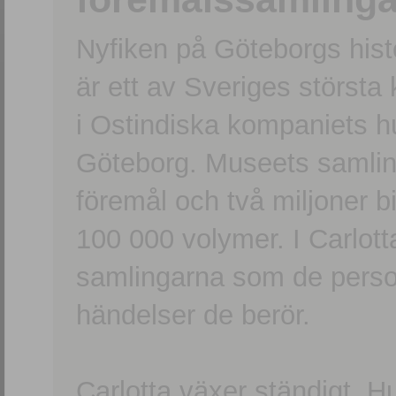
Nyfiken på Göteborgs hi
är ett av Sveriges största
i Ostindiska kompaniets 
Göteborg. Museets samling
föremål och två miljoner b
100 000 volymer. I Carlott
samlingarna som de persone
händelser de berör.
Carlotta växer ständigt. H