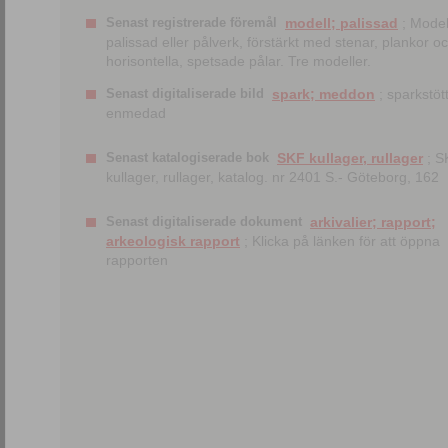
Senast registrerade föremål
modell; palissad
; Model
palissad eller pålverk, förstärkt med stenar, plankor o
horisontella, spetsade pålar. Tre modeller.
Senast digitaliserade bild
spark; meddon
; sparkstött
enmedad
Senast katalogiserade bok
SKF kullager, rullager
; S
kullager, rullager, katalog. nr 2401 S.- Göteborg, 162
Senast digitaliserade dokument
arkivalier; rapport;
arkeologisk rapport
; Klicka på länken för att öppna
rapporten