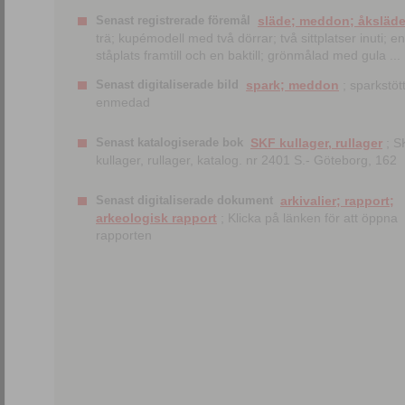
Senast registrerade föremål
släde; meddon; åksläd
trä; kupémodell med två dörrar; två sittplatser inuti; en
ståplats framtill och en baktill; grönmålad med gula ...
Senast digitaliserade bild
spark; meddon
; sparkstött
enmedad
Senast katalogiserade bok
SKF kullager, rullager
; S
kullager, rullager, katalog. nr 2401 S.- Göteborg, 162
Senast digitaliserade dokument
arkivalier; rapport;
arkeologisk rapport
; Klicka på länken för att öppna
rapporten