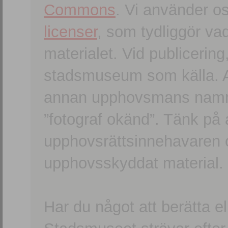
Commons
. Vi använder o
licenser
, som tydliggör va
materialet. Vid publicerin
stadsmuseum som källa. An
annan upphovsmans namn o
”fotograf okänd”. Tänk på a
upphovsrättsinnehavaren 
upphovsskyddat material.
Har du något att berätta e