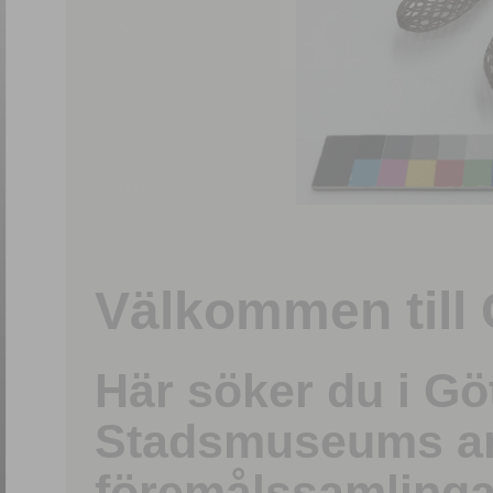
1
/
15
Välkommen till 
Här söker du i G
Stadsmuseums ark
föremålssamlinga