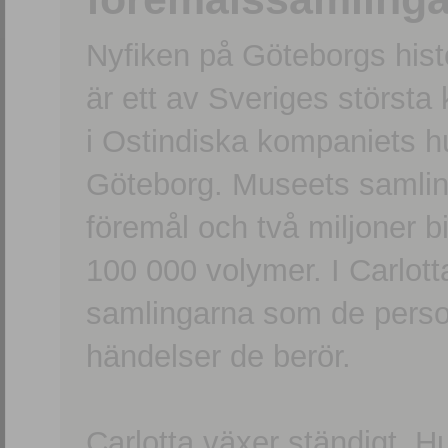
Nyfiken på Göteborgs hi
är ett av Sveriges största
i Ostindiska kompaniets 
Göteborg. Museets samling
föremål och två miljoner b
100 000 volymer. I Carlott
samlingarna som de persone
händelser de berör.
Carlotta växer ständigt. H