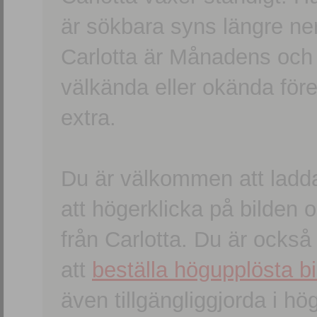
är sökbara syns längre ner
Carlotta är Månadens och
välkända eller okända förem
extra.
Du är välkommen att ladd
att högerklicka på bilden oc
från Carlotta. Du är ocks
att
beställa högupplösta bi
även tillgängliggjorda i h