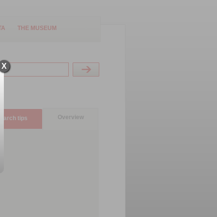
TA
THE MUSEUM
X
Overview
earch tips