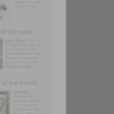
celluloid. Stämplad
patent La Brise.
 of the week
bilder; flytväst
; En
flytväst för barn max 15
kg av märket Sekurit,
ABC-fabrikerna, Kungälv,
Sverige. Orange kulör
med snöre och spänne
och band i midja.
of the month
Hårarbeten
;
Hårarbeten är
smycken, tavlor mm
som utsmyckats
med människohår. I
Sverige, har