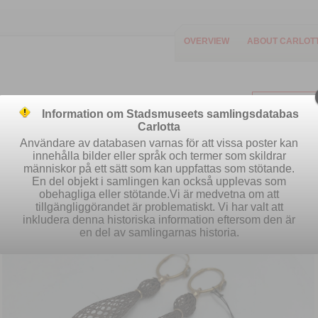
OVERVIEW
ABOUT CARLOT
Information om Stadsmuseets samlingsdatabas
Carlotta
Användare av databasen varnas för att vissa poster kan
innehålla bilder eller språk och termer som skildrar
människor på ett sätt som kan uppfattas som stötande.
Easy search
Advanced search
S
En del objekt i samlingen kan också upplevas som
obehagliga eller stötande.Vi är medvetna om att
tillgängliggörandet är problematiskt. Vi har valt att
inkludera denna historiska information eftersom den är
en del av samlingarnas historia.