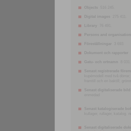
Objects
516 245.
Digital images
275 411.
Library
76 491.
Persons and organisatio
Föreställningar
3 693.
Dokument och rapporter
Gatu- och ortnamn
8 031.
Senast registrerade förem
kupémodell med två dörrar; t
framtill och en baktill; grö
Senast digitaliserade bild
enmedad
Senast katalogiserade bo
kullager, rullager, katalog.
Senast digitaliserade do