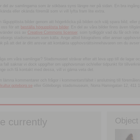
tor del av samlingarna som är sökbara syns längre ner på sidan. En bra ingång
ända eller okända föremål som vi vill lyfta fram lite extra.
ågupplösta bilder genom att högerklicka på bilden och välj spara bild, eller pdf
oss för att
beställa högupplösta bilder
. En del av våra bilder finns även tillgä
använder oss av
Creative Commons licenser
, som tydliggör vad du får och inte
öteborgs stadsmuseum som källa. Ange alltid fotografens eller annan upphov
änk på att det är ditt ansvar att kontakta upphovsrättsinnehavaren om du avser
fråga om våra samlingar? Stadsmuseet strävar efter att leva upp till de lagar oc
iga fall saknar vi dock uppgifter om upphovsman och/eller tidpunkt för tillverk
nge och få kontakt med dessa, vill vi gärna veta det.
an lämna kommentarer och frågor i kommentarsfältet i anslutning till föremålen 
ltur.goteborg.se
eller Göteborgs stadsmuseum, Norra Hamngatan 12, 411 1
e currently
Object