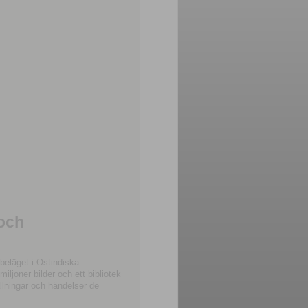
 och
beläget i Ostindiska
joner bilder och ett bibliotek
llningar och händelser de