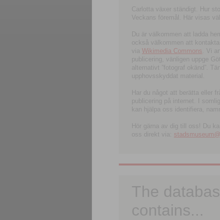
Carlotta växer ständigt. Hur s
Veckans föremål. Här visas välk
Du är välkommen att ladda hem l
också välkommen att kontakta 
via
Wikimedia Commons
. Vi 
publicering, vänligen uppge G
alternativt ”fotograf okänd”. T
upphovsskyddat material.
Har du något att berätta eller 
publicering på internet. I soml
kan hjälpa oss identifiera, nam
Hör gärna av dig till oss! Du k
oss direkt via:
stadsmuseum@ku
The databas
contains...