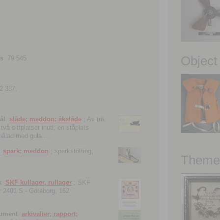
Object
ns
79 545.
2 387.
ål
släde; meddon; åksläde
; Av trä;
vå sittplatser inuti; en ståplats
nmålad med gula ...
spark; meddon
; sparkstötting,
Theme 
k
SKF kullager, rullager
; SKF
 nr 2401 S.- Göteborg, 162
kument
arkivalier; rapport;