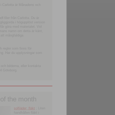
 i Carlotta är Månadens och
-filer från Carlotta. Du är
ngliggjorda i högupplöst version
 får göra med materialet. Vid
smans namn om detta är känt,
 att mångfaldiga
h regler som finns för
ning. Har du upplysningar som
och bilderna, eller kontakta
4 Göteborg.
 of the month
solfjäder; fläkt
; Liten
handhållen fläkt i