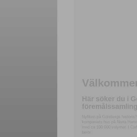
Välkommen 
Här söker du i 
föremålssamling
Nyfiken på Göteborgs historia?
kompaniets hus på Norra Hamnga
med ca 100 000 volymer. I Carl
berör.