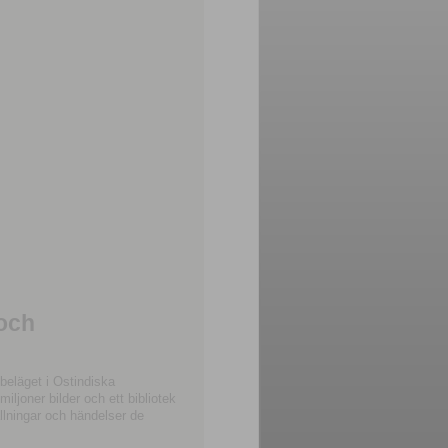
 och
beläget i Ostindiska
joner bilder och ett bibliotek
llningar och händelser de