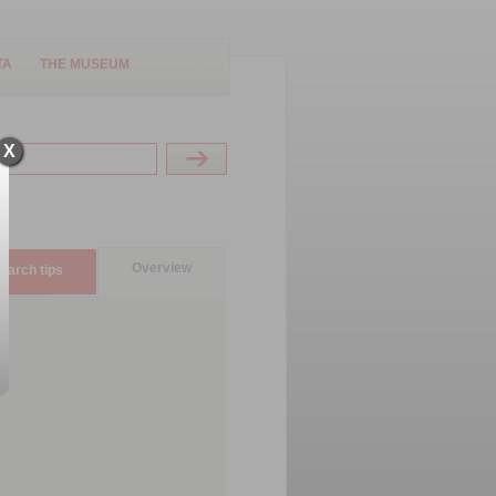
TA
THE MUSEUM
X
Overview
earch tips