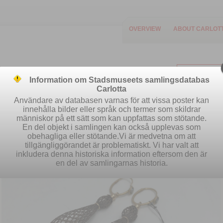
OVERVIEW
ABOUT CARLOT
Information om Stadsmuseets samlingsdatabas
Carlotta
Användare av databasen varnas för att vissa poster kan
innehålla bilder eller språk och termer som skildrar
människor på ett sätt som kan uppfattas som stötande.
Easy search
Advanced search
S
En del objekt i samlingen kan också upplevas som
obehagliga eller stötande.Vi är medvetna om att
tillgängliggörandet är problematiskt. Vi har valt att
inkludera denna historiska information eftersom den är
en del av samlingarnas historia.