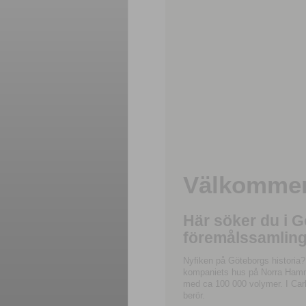
Välkommen 
Här söker du i 
föremålssamling
Nyfiken på Göteborgs historia?
kompaniets hus på Norra Hamnga
med ca 100 000 volymer. I Carl
berör.