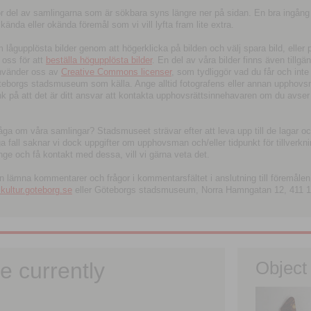
tor del av samlingarna som är sökbara syns längre ner på sidan. En bra ingång
ända eller okända föremål som vi vill lyfta fram lite extra.
ågupplösta bilder genom att högerklicka på bilden och välj spara bild, eller pdf
oss för att
beställa högupplösta bilder
. En del av våra bilder finns även tillgä
använder oss av
Creative Commons licenser
, som tydliggör vad du får och inte
öteborgs stadsmuseum som källa. Ange alltid fotografens eller annan upphov
änk på att det är ditt ansvar att kontakta upphovsrättsinnehavaren om du avser
fråga om våra samlingar? Stadsmuseet strävar efter att leva upp till de lagar oc
iga fall saknar vi dock uppgifter om upphovsman och/eller tidpunkt för tillverk
nge och få kontakt med dessa, vill vi gärna veta det.
an lämna kommentarer och frågor i kommentarsfältet i anslutning till föremålen 
ltur.goteborg.se
eller Göteborgs stadsmuseum, Norra Hamngatan 12, 411 1
e currently
Object