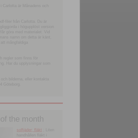
 i Carlotta är Månadens och
-filer från Carlotta. Du är
ngliggjorda i högupplöst version
 får göra med materialet. Vid
smans namn om detta är känt,
 att mångfaldiga
h regler som finns för
ning. Har du upplysningar som
och bilderna, eller kontakta
4 Göteborg.
 of the month
solfjäder; fläkt
; Liten
handhållen fläkt i