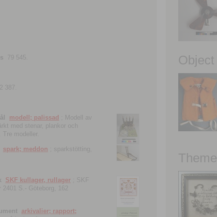
Object
ns
79 545.
2 387.
ål
modell; palissad
; Modell av
tärkt med stenar, plankor och
. Tre modeller.
spark; meddon
; sparkstötting,
Theme 
k
SKF kullager, rullager
; SKF
 nr 2401 S.- Göteborg, 162
kument
arkivalier; rapport;