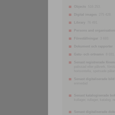
Objects
516 253.
Digital images
275 428.
Library
76 491.
Persons and organisatio
Föreställningar
3 693.
Dokument och rapporter
Gatu- och ortnamn
8 031.
Senast registrerade förem
palissad eller pålverk, förs
horisontella, spetsade pålar
Senast digitaliserade bild
enmedad
Senast katalogiserade bo
kullager, rullager, katalog.
Senast digitaliserade do