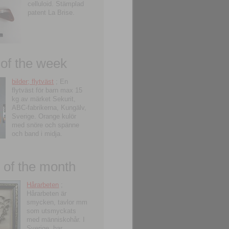
celluloid. Stämplad
patent La Brise.
 of the week
bilder; flytväst
; En
flytväst för barn max 15
kg av märket Sekurit,
ABC-fabrikerna, Kungälv,
Sverige. Orange kulör
med snöre och spänne
och band i midja.
of the month
Hårarbeten
;
Hårarbeten är
smycken, tavlor mm
som utsmyckats
med människohår. I
Sverige, har