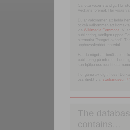
Carlotta växer ständigt. Hur s
Veckans föremål. Här visas välk
Du är välkommen att ladda hem l
också välkommen att kontakta 
via
Wikimedia Commons
. Vi 
publicering, vänligen uppge G
alternativt ”fotograf okänd”. T
upphovsskyddat material.
Har du något att berätta eller 
publicering på internet. I soml
kan hjälpa oss identifiera, nam
Hör gärna av dig till oss! Du k
oss direkt via:
stadsmuseum@ku
The databas
contains...