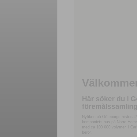
Välkommen 
Här söker du i 
föremålssamling
Nyfiken på Göteborgs historia?
kompaniets hus på Norra Hamnga
med ca 100 000 volymer. I Carl
berör.