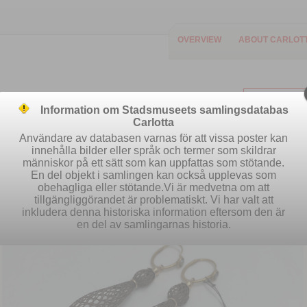
OVERVIEW
ABOUT CARLOT
Information om Stadsmuseets samlingsdatabas
Carlotta
Användare av databasen varnas för att vissa poster kan
innehålla bilder eller språk och termer som skildrar
människor på ett sätt som kan uppfattas som stötande.
Easy search
Advanced search
S
En del objekt i samlingen kan också upplevas som
obehagliga eller stötande.Vi är medvetna om att
tillgängliggörandet är problematiskt. Vi har valt att
inkludera denna historiska information eftersom den är
en del av samlingarnas historia.