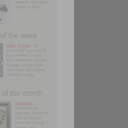
celluloid. Stämplad
patent La Brise.
 of the week
bilder; flytväst
; En
flytväst för barn max 15
kg av märket Sekurit,
ABC-fabrikerna, Kungälv,
Sverige. Orange kulör
med snöre och spänne
och band i midja.
of the month
Hårarbeten
;
Hårarbeten är
smycken, tavlor mm
som utsmyckats
med människohår. I
Sverige, har