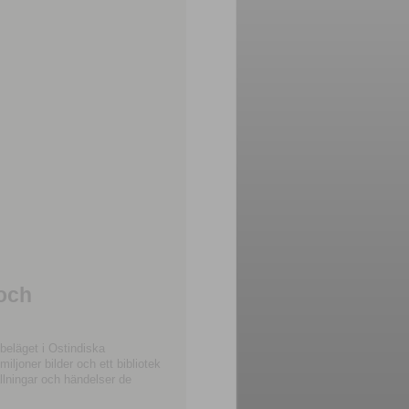
 och
beläget i Ostindiska
joner bilder och ett bibliotek
llningar och händelser de