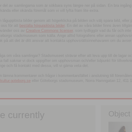
tor del av samlingarna som är sökbara syns längre ner på sidan. En bra ingång
ända eller okända föremål som vi vill lyfta fram lite extra.
ågupplösta bilder genom att högerklicka på bilden och välj spara bild, eller pdf
oss för att
beställa högupplösta bilder
. En del av våra bilder finns även tillgä
använder oss av
Creative Commons licenser
, som tydliggör vad du får och inte
öteborgs stadsmuseum som källa. Ange alltid fotografens eller annan upphov
änk på att det är ditt ansvar att kontakta upphovsrättsinnehavaren om du avser
fråga om våra samlingar? Stadsmuseet strävar efter att leva upp till de lagar oc
iga fall saknar vi dock uppgifter om upphovsman och/eller tidpunkt för tillverk
nge och få kontakt med dessa, vill vi gärna veta det.
an lämna kommentarer och frågor i kommentarsfältet i anslutning till föremålen 
ltur.goteborg.se
eller Göteborgs stadsmuseum, Norra Hamngatan 12, 411 1
e currently
Object