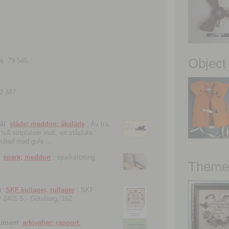
Object
ns
79 545.
2 387.
ål
släde; meddon; åksläde
; Av trä;
vå sittplatser inuti; en ståplats
nmålad med gula ...
spark; meddon
; sparkstötting,
Theme 
k
SKF kullager, rullager
; SKF
 nr 2401 S.- Göteborg, 162
kument
arkivalier; rapport;