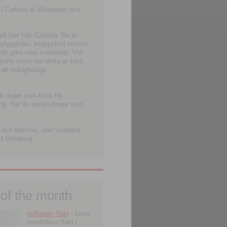
 i Carlotta är Månadens och
-filer från Carlotta. Du är
ngliggjorda i högupplöst version
 får göra med materialet. Vid
smans namn om detta är känt,
 att mångfaldiga
h regler som finns för
ning. Har du upplysningar som
och bilderna, eller kontakta
4 Göteborg.
 of the month
solfjäder; fläkt
; Liten
handhållen fläkt i