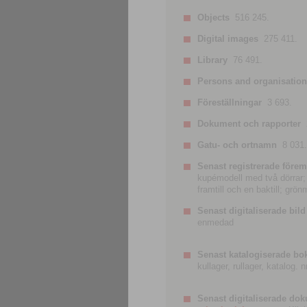
Objects
516 245.
Digital images
275 411.
Library
76 491.
Persons and organisatio
Föreställningar
3 693.
Dokument och rapporter
Gatu- och ortnamn
8 031.
Senast registrerade förem
kupémodell med två dörrar; t
framtill och en baktill; grö
Senast digitaliserade bild
enmedad
Senast katalogiserade bo
kullager, rullager, katalog.
Senast digitaliserade do