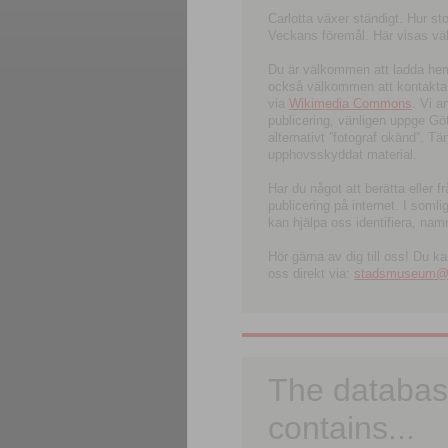
Carlotta växer ständigt. Hur s
Veckans föremål. Här visas välk
Du är välkommen att ladda hem l
också välkommen att kontakta 
via
Wikimedia Commons
. Vi 
publicering, vänligen uppge G
alternativt ”fotograf okänd”. T
upphovsskyddat material.
Har du något att berätta eller 
publicering på internet. I soml
kan hjälpa oss identifiera, nam
Hör gärna av dig till oss! Du k
oss direkt via:
stadsmuseum@ku
The databas
contains...