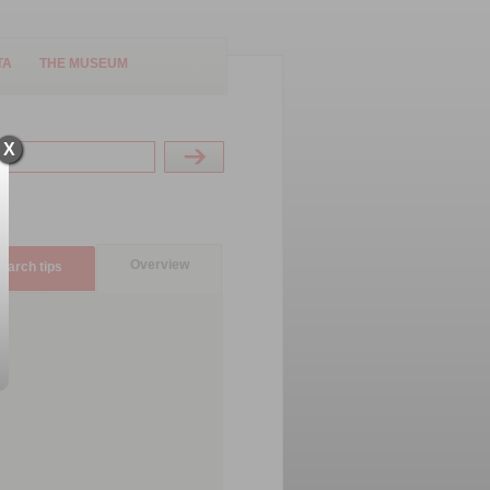
TA
THE MUSEUM
X
Overview
earch tips