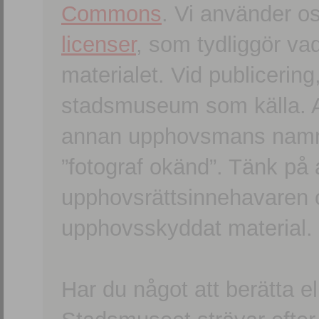
Commons
. Vi använder o
licenser
, som tydliggör va
materialet. Vid publicerin
stadsmuseum som källa. An
annan upphovsmans namn o
”fotograf okänd”. Tänk på a
upphovsrättsinnehavaren 
upphovsskyddat material.
Har du något att berätta e