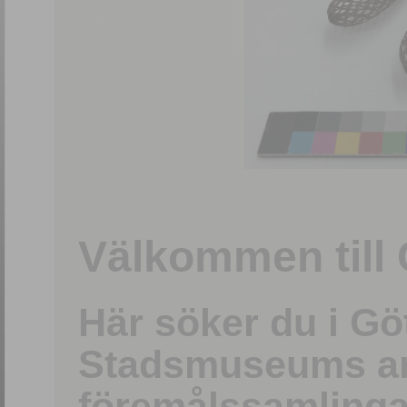
1
/
15
Välkommen till 
Här söker du i G
Stadsmuseums ark
föremålssamlinga