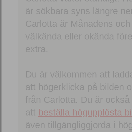
är sökbara syns längre ner
Carlotta är Månadens och
välkända eller okända förem
extra.
Du är välkommen att ladd
att högerklicka på bilden oc
från Carlotta. Du är ocks
att
beställa högupplösta bi
även tillgängliggjorda i h