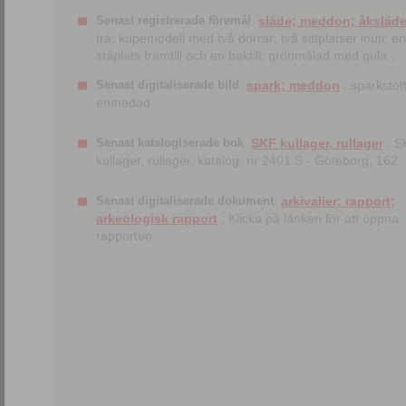
Senast registrerade föremål
släde; meddon; åksläd
trä; kupémodell med två dörrar; två sittplatser inuti; en
ståplats framtill och en baktill; grönmålad med gula ...
Senast digitaliserade bild
spark; meddon
; sparkstött
enmedad
Senast katalogiserade bok
SKF kullager, rullager
; S
kullager, rullager, katalog. nr 2401 S.- Göteborg, 162
Senast digitaliserade dokument
arkivalier; rapport;
arkeologisk rapport
; Klicka på länken för att öppna
rapporten