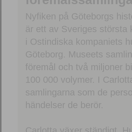
Nyfiken på Göteborgs hi
är ett av Sveriges största
i Ostindiska kompaniets 
Göteborg. Museets samling
föremål och två miljoner b
100 000 volymer. I Carlott
samlingarna som de persone
händelser de berör.
Carlotta växer ständigt. H