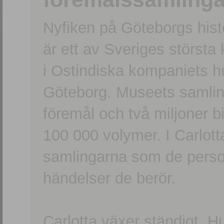
Nyfiken på Göteborgs hi
är ett av Sveriges största
i Ostindiska kompaniets 
Göteborg. Museets samling
föremål och två miljoner b
100 000 volymer. I Carlott
samlingarna som de persone
händelser de berör.
Carlotta växer ständigt. H