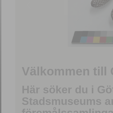
1
/
15
Välkommen till 
Här söker du i G
Stadsmuseums ark
föremålssamlinga