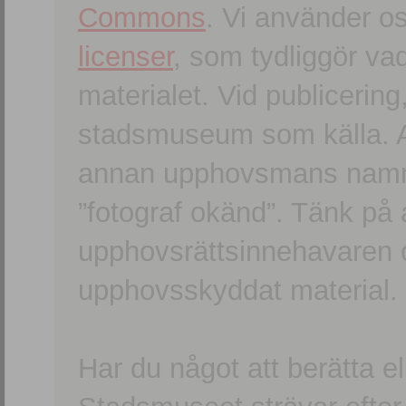
Commons
. Vi använder o
licenser
, som tydliggör va
materialet. Vid publicerin
stadsmuseum som källa. An
annan upphovsmans namn o
”fotograf okänd”. Tänk på a
upphovsrättsinnehavaren 
upphovsskyddat material.
Har du något att berätta e