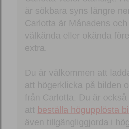
är sökbara syns längre ner
Carlotta är Månadens och
välkända eller okända förem
extra.
Du är välkommen att ladd
att högerklicka på bilden oc
från Carlotta. Du är ocks
att
beställa högupplösta bi
även tillgängliggjorda i h