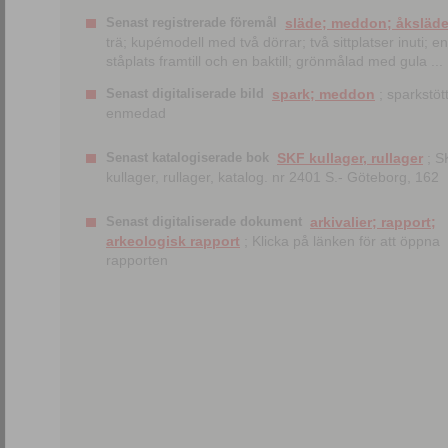
Senast registrerade föremål
släde; meddon; åksläd
trä; kupémodell med två dörrar; två sittplatser inuti; en
ståplats framtill och en baktill; grönmålad med gula ...
Senast digitaliserade bild
spark; meddon
; sparkstött
enmedad
Senast katalogiserade bok
SKF kullager, rullager
; S
kullager, rullager, katalog. nr 2401 S.- Göteborg, 162
Senast digitaliserade dokument
arkivalier; rapport;
arkeologisk rapport
; Klicka på länken för att öppna
rapporten