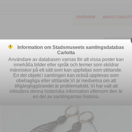
OVERVIEW
ABOUT CARLOT
Information om Stadsmuseets samlingsdatabas
Carlotta
Användare av databasen varnas för att vissa poster kan
innehålla bilder eller språk och termer som skildrar
människor på ett sätt som kan uppfattas som stötande.
Easy search
Advanced search
S
En del objekt i samlingen kan också upplevas som
obehagliga eller stötande.Vi är medvetna om att
tillgängliggörandet är problematiskt. Vi har valt att
inkludera denna historiska information eftersom den är
en del av samlingarnas historia.