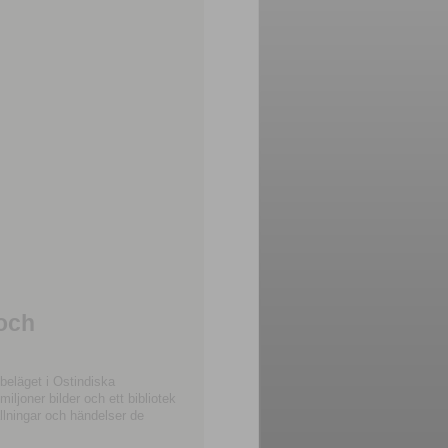
 och
beläget i Ostindiska
joner bilder och ett bibliotek
llningar och händelser de