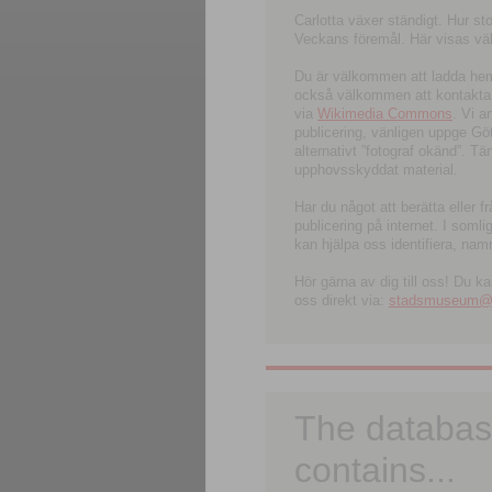
Carlotta växer ständigt. Hur s
Veckans föremål. Här visas välk
Du är välkommen att ladda hem l
också välkommen att kontakta 
via
Wikimedia Commons
. Vi 
publicering, vänligen uppge G
alternativt ”fotograf okänd”. T
upphovsskyddat material.
Har du något att berätta eller 
publicering på internet. I soml
kan hjälpa oss identifiera, nam
Hör gärna av dig till oss! Du k
oss direkt via:
stadsmuseum@ku
The databas
contains...