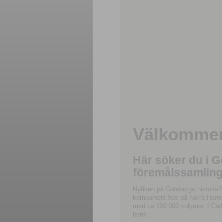
Välkommen 
Här söker du i 
föremålssamling
Nyfiken på Göteborgs historia?
kompaniets hus på Norra Hamnga
med ca 100 000 volymer. I Carl
berör.