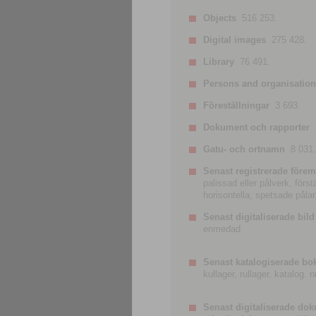
Objects
516 253.
Digital images
275 428.
Library
76 491.
Persons and organisatio
Föreställningar
3 693.
Dokument och rapporter
Gatu- och ortnamn
8 031.
Senast registrerade förem
palissad eller pålverk, förs
horisontella, spetsade pålar
Senast digitaliserade bild
enmedad
Senast katalogiserade bo
kullager, rullager, katalog.
Senast digitaliserade do