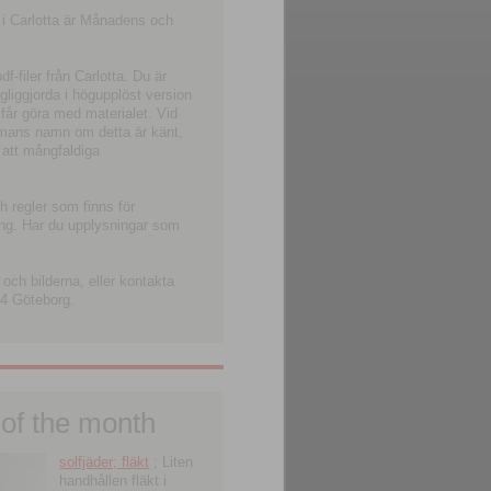
 i Carlotta är Månadens och
-filer från Carlotta. Du är
ngliggjorda i högupplöst version
 får göra med materialet. Vid
smans namn om detta är känt,
 att mångfaldiga
h regler som finns för
ning. Har du upplysningar som
och bilderna, eller kontakta
4 Göteborg.
 of the month
solfjäder; fläkt
; Liten
handhållen fläkt i