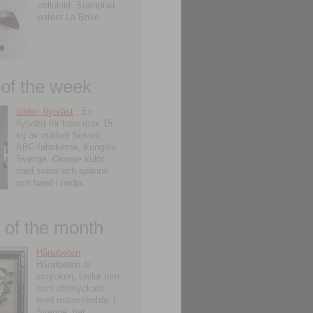
celluloid. Stämplad
patent La Brise.
 of the week
bilder; flytväst
; En
flytväst för barn max 15
kg av märket Sekurit,
ABC-fabrikerna, Kungälv,
Sverige. Orange kulör
med snöre och spänne
och band i midja.
of the month
Hårarbeten
;
Hårarbeten är
smycken, tavlor mm
som utsmyckats
med människohår. I
Sverige, har