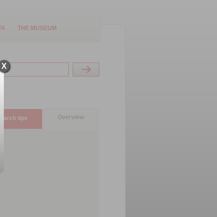
TA
THE MUSEUM
X
Overview
earch tips