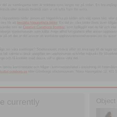
tor del av samlingarna som är sökbara syns längre ner på sidan. En bra ingång
ända eller okända föremål som vi vill lyfta fram lite extra.
ågupplösta bilder genom att högerklicka på bilden och välj spara bild, eller pdf
oss för att
beställa högupplösta bilder
. En del av våra bilder finns även tillgä
använder oss av
Creative Commons licenser
, som tydliggör vad du får och inte
öteborgs stadsmuseum som källa. Ange alltid fotografens eller annan upphov
änk på att det är ditt ansvar att kontakta upphovsrättsinnehavaren om du avser
fråga om våra samlingar? Stadsmuseet strävar efter att leva upp till de lagar oc
iga fall saknar vi dock uppgifter om upphovsman och/eller tidpunkt för tillverk
nge och få kontakt med dessa, vill vi gärna veta det.
an lämna kommentarer och frågor i kommentarsfältet i anslutning till föremålen 
ltur.goteborg.se
eller Göteborgs stadsmuseum, Norra Hamngatan 12, 411 1
e currently
Object