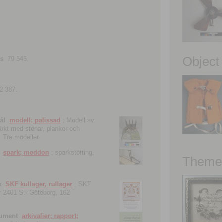
Object
ns
79 545.
2 387.
ål
modell; palissad
; Modell av
tärkt med stenar, plankor och
. Tre modeller.
spark; meddon
; sparkstötting,
Theme 
k
SKF kullager, rullager
; SKF
 nr 2401 S.- Göteborg, 162
kument
arkivalier; rapport;