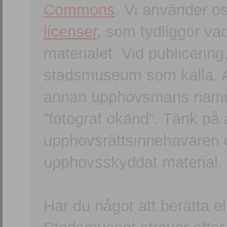
Commons
. Vi använder o
licenser
, som tydliggör va
materialet. Vid publicerin
stadsmuseum som källa. An
annan upphovsmans namn o
”fotograf okänd”. Tänk på a
upphovsrättsinnehavaren 
upphovsskyddat material.
Har du något att berätta e