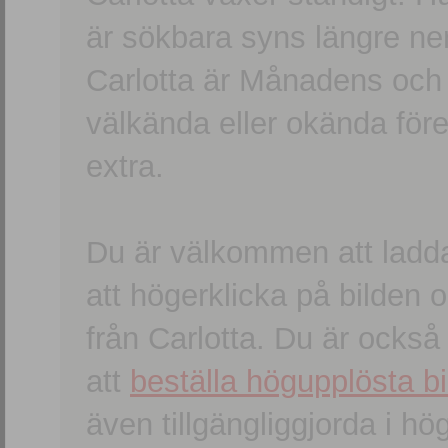
är sökbara syns längre ner
Carlotta är Månadens och
välkända eller okända förem
extra.
Du är välkommen att ladd
att högerklicka på bilden oc
från Carlotta. Du är ocks
att
beställa högupplösta bi
även tillgängliggjorda i h