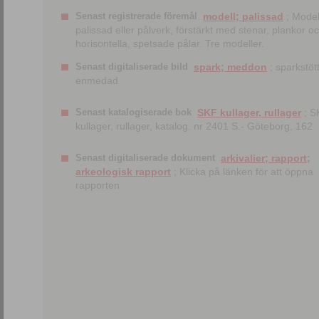
Senast registrerade föremål
modell; palissad
; Model
palissad eller pålverk, förstärkt med stenar, plankor o
horisontella, spetsade pålar. Tre modeller.
Senast digitaliserade bild
spark; meddon
; sparkstött
enmedad
Senast katalogiserade bok
SKF kullager, rullager
; S
kullager, rullager, katalog. nr 2401 S.- Göteborg, 162
Senast digitaliserade dokument
arkivalier; rapport;
arkeologisk rapport
; Klicka på länken för att öppna
rapporten