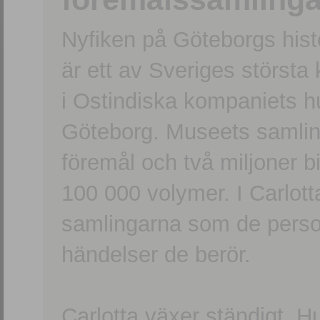
Nyfiken på Göteborgs hi
är ett av Sveriges största
i Ostindiska kompaniets 
Göteborg. Museets samling
föremål och två miljoner b
100 000 volymer. I Carlott
samlingarna som de persone
händelser de berör.
Carlotta växer ständigt. H