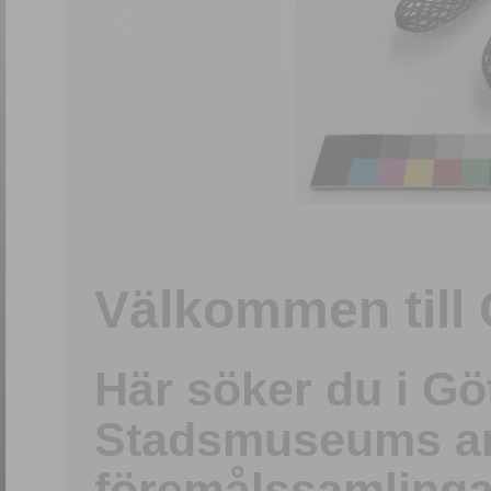
1
/
15
Välkommen till 
Här söker du i G
Stadsmuseums ark
föremålssamlinga