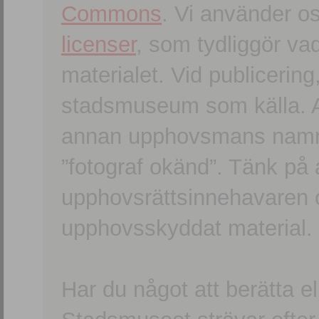
Commons
. Vi använder o
licenser
, som tydliggör va
materialet. Vid publicerin
stadsmuseum som källa. An
annan upphovsmans namn o
”fotograf okänd”. Tänk på a
upphovsrättsinnehavaren 
upphovsskyddat material.
Har du något att berätta e