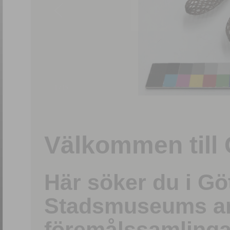
1
/
15
Välkommen till 
Här söker du i G
Stadsmuseums ark
föremålssamlinga