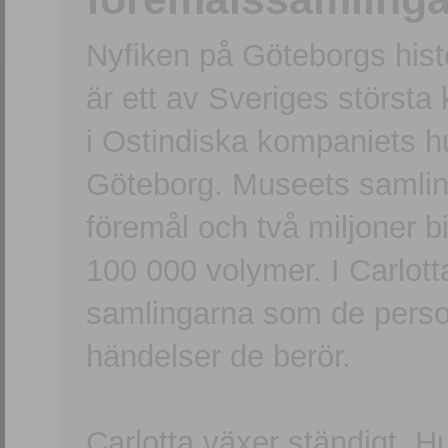
Nyfiken på Göteborgs hi
är ett av Sveriges största
i Ostindiska kompaniets 
Göteborg. Museets samling
föremål och två miljoner b
100 000 volymer. I Carlott
samlingarna som de persone
händelser de berör.
Carlotta växer ständigt. H