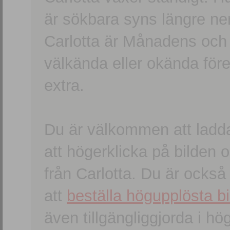
är sökbara syns längre ner
Carlotta är Månadens och
välkända eller okända förem
extra.
Du är välkommen att ladd
att högerklicka på bilden oc
från Carlotta. Du är ocks
att
beställa högupplösta bi
även tillgängliggjorda i h