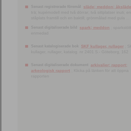
Senast registrerade föremål
släde; meddon; åksläd
trä; kupémodell med två dörrar; två sittplatser inuti; en
ståplats framtill och en baktill; grönmålad med gula ...
Senast digitaliserade bild
spark; meddon
; sparkstött
enmedad
Senast katalogiserade bok
SKF kullager, rullager
; S
kullager, rullager, katalog. nr 2401 S.- Göteborg, 162
Senast digitaliserade dokument
arkivalier; rapport;
arkeologisk rapport
; Klicka på länken för att öppna
rapporten