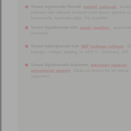
Senast registrerade föremål
modell; palissad
; Model
palissad eller pålverk, förstärkt med stenar, plankor o
horisontella, spetsade pålar. Tre modeller.
Senast digitaliserade bild
spark; meddon
; sparkstött
enmedad
Senast katalogiserade bok
SKF kullager, rullager
; S
kullager, rullager, katalog. nr 2401 S.- Göteborg, 162
Senast digitaliserade dokument
arkivalier; rapport;
arkeologisk rapport
; Klicka på länken för att öppna
rapporten