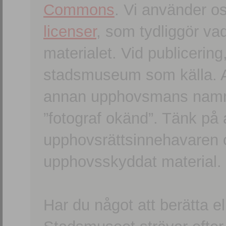
Commons
. Vi använder o
licenser
, som tydliggör va
materialet. Vid publicerin
stadsmuseum som källa. An
annan upphovsmans namn o
”fotograf okänd”. Tänk på a
upphovsrättsinnehavaren 
upphovsskyddat material.
Har du något att berätta e