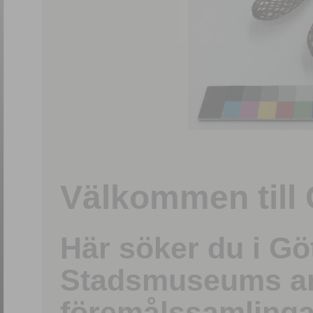
1
/
15
Välkommen till 
Här söker du i G
Stadsmuseums ark
föremålssamlinga