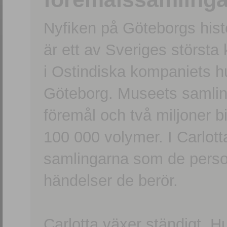
Nyfiken på Göteborgs hi
är ett av Sveriges största
i Ostindiska kompaniets 
Göteborg. Museets samling
föremål och två miljoner b
100 000 volymer. I Carlott
samlingarna som de persone
händelser de berör.
Carlotta växer ständigt. H