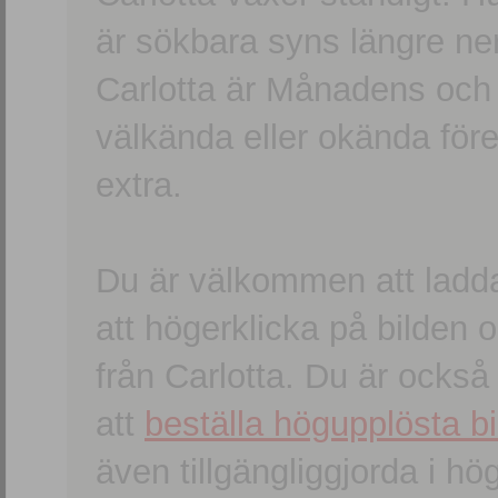
är sökbara syns längre ner
Carlotta är Månadens och
välkända eller okända förem
extra.
Du är välkommen att ladd
att högerklicka på bilden oc
från Carlotta. Du är ocks
att
beställa högupplösta bi
även tillgängliggjorda i h