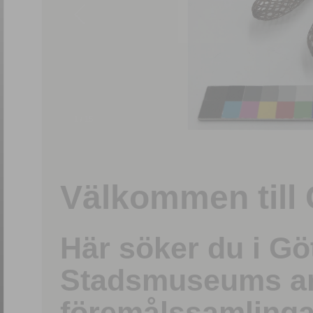
1
/
15
Välkommen till 
Här söker du i G
Stadsmuseums ark
föremålssamlinga