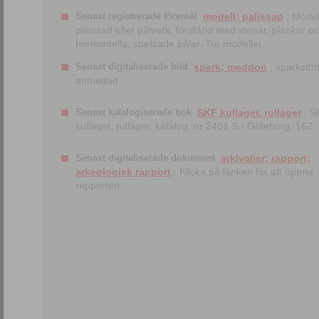
Senast registrerade föremål
modell; palissad
; Model
palissad eller pålverk, förstärkt med stenar, plankor o
horisontella, spetsade pålar. Tre modeller.
Senast digitaliserade bild
spark; meddon
; sparkstött
enmedad
Senast katalogiserade bok
SKF kullager, rullager
; S
kullager, rullager, katalog. nr 2401 S.- Göteborg, 162
Senast digitaliserade dokument
arkivalier; rapport;
arkeologisk rapport
; Klicka på länken för att öppna
rapporten