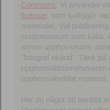
Commons
. Vi använder o
licenser
, som tydliggör va
materialet. Vid publicerin
stadsmuseum som källa. An
annan upphovsmans namn o
”fotograf okänd”. Tänk på a
upphovsrättsinnehavaren 
upphovsskyddat material.
Har du något att berätta e