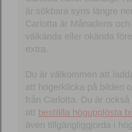
är sökbara syns längre ner
Carlotta är Månadens och
välkända eller okända förem
extra.
Du är välkommen att ladd
att högerklicka på bilden oc
från Carlotta. Du är ocks
att
beställa högupplösta bi
även tillgängliggjorda i h