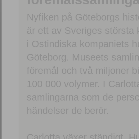
Nyfiken på Göteborgs hi
är ett av Sveriges största
i Ostindiska kompaniets 
Göteborg. Museets samling
föremål och två miljoner b
100 000 volymer. I Carlott
samlingarna som de persone
händelser de berör.
Carlotta växer ständigt. H