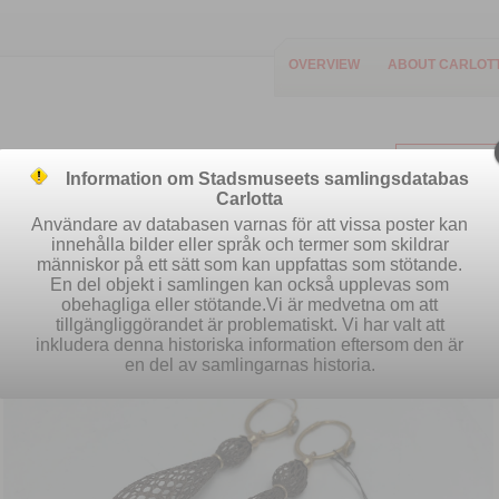
OVERVIEW
ABOUT CARLOT
Information om Stadsmuseets samlingsdatabas
Carlotta
Användare av databasen varnas för att vissa poster kan
innehålla bilder eller språk och termer som skildrar
människor på ett sätt som kan uppfattas som stötande.
Easy search
Advanced search
S
En del objekt i samlingen kan också upplevas som
obehagliga eller stötande.Vi är medvetna om att
tillgängliggörandet är problematiskt. Vi har valt att
inkludera denna historiska information eftersom den är
en del av samlingarnas historia.