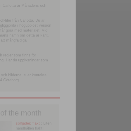
 i Carlotta är Månadens och
-filer från Carlotta. Du är
ngliggjorda i högupplöst version
 får göra med materialet. Vid
smans namn om detta är känt,
 att mångfaldiga
h regler som finns för
ning. Har du upplysningar som
och bilderna, eller kontakta
4 Göteborg.
 of the month
solfjäder; fläkt
; Liten
handhållen fläkt i