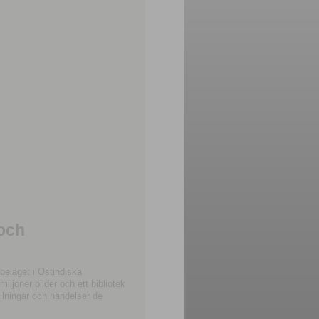
 och
beläget i Ostindiska
joner bilder och ett bibliotek
llningar och händelser de