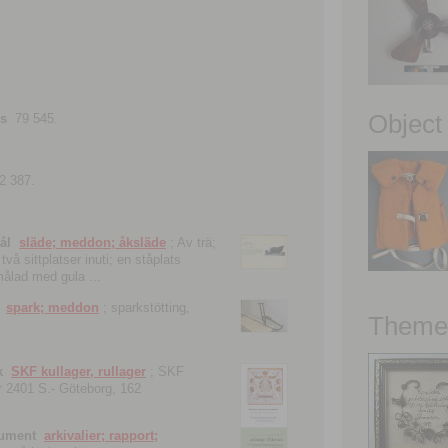
Object
ns
79 545.
2 387.
ål
släde; meddon; åksläde
; Av trä;
vå sittplatser inuti; en ståplats
nmålad med gula ...
spark; meddon
; sparkstötting,
Theme 
k
SKF kullager, rullager
; SKF
 nr 2401 S.- Göteborg, 162
kument
arkivalier; rapport;