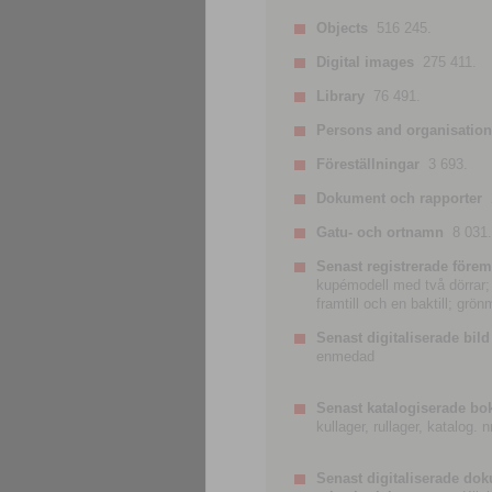
Objects
516 245.
Digital images
275 411.
Library
76 491.
Persons and organisatio
Föreställningar
3 693.
Dokument och rapporter
Gatu- och ortnamn
8 031.
Senast registrerade förem
kupémodell med två dörrar; t
framtill och en baktill; grö
Senast digitaliserade bild
enmedad
Senast katalogiserade bo
kullager, rullager, katalog.
Senast digitaliserade do