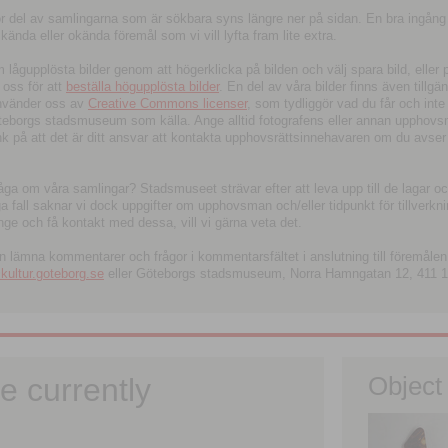
tor del av samlingarna som är sökbara syns längre ner på sidan. En bra ingång
ända eller okända föremål som vi vill lyfta fram lite extra.
ågupplösta bilder genom att högerklicka på bilden och välj spara bild, eller pdf
oss för att
beställa högupplösta bilder
. En del av våra bilder finns även tillgä
använder oss av
Creative Commons licenser
, som tydliggör vad du får och inte
öteborgs stadsmuseum som källa. Ange alltid fotografens eller annan upphov
änk på att det är ditt ansvar att kontakta upphovsrättsinnehavaren om du avser
fråga om våra samlingar? Stadsmuseet strävar efter att leva upp till de lagar oc
iga fall saknar vi dock uppgifter om upphovsman och/eller tidpunkt för tillverk
nge och få kontakt med dessa, vill vi gärna veta det.
an lämna kommentarer och frågor i kommentarsfältet i anslutning till föremålen 
ltur.goteborg.se
eller Göteborgs stadsmuseum, Norra Hamngatan 12, 411 1
e currently
Object