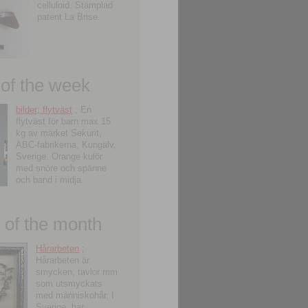
celluloid. Stämplad
patent La Brise.
 of the week
bilder; flytväst
; En
flytväst för barn max 15
kg av märket Sekurit,
ABC-fabrikerna, Kungälv,
Sverige. Orange kulör
med snöre och spänne
och band i midja.
of the month
Hårarbeten
;
Hårarbeten är
smycken, tavlor mm
som utsmyckats
med människohår. I
Sverige, har