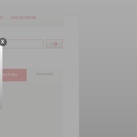
TA
THE MUSEUM
X
Overview
earch tips