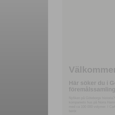
Välkommen 
Här söker du i 
föremålssamling
Nyfiken på Göteborgs historia?
kompaniets hus på Norra Hamnga
med ca 100 000 volymer. I Carl
berör.