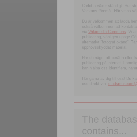
Carlotta växer ständigt. Hur s
Veckans föremål. Här visas välk
Du är välkommen att ladda hem l
också välkommen att kontakta 
via
Wikimedia Commons
. Vi 
publicering, vänligen uppge G
alternativt ”fotograf okänd”. T
upphovsskyddat material.
Har du något att berätta eller 
publicering på internet. I soml
kan hjälpa oss identifiera, nam
Hör gärna av dig till oss! Du k
oss direkt via:
stadsmuseum@ku
The databas
contains...