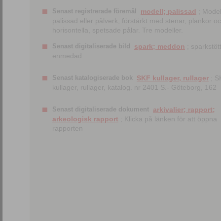
Senast registrerade föremål
modell; palissad
; Model
palissad eller pålverk, förstärkt med stenar, plankor o
horisontella, spetsade pålar. Tre modeller.
Senast digitaliserade bild
spark; meddon
; sparkstött
enmedad
Senast katalogiserade bok
SKF kullager, rullager
; S
kullager, rullager, katalog. nr 2401 S.- Göteborg, 162
Senast digitaliserade dokument
arkivalier; rapport;
arkeologisk rapport
; Klicka på länken för att öppna
rapporten