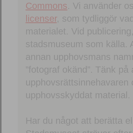
Commons
. Vi använder o
licenser
, som tydliggör va
materialet. Vid publicerin
stadsmuseum som källa. An
annan upphovsmans namn o
”fotograf okänd”. Tänk på a
upphovsrättsinnehavaren 
upphovsskyddat material.
Har du något att berätta e