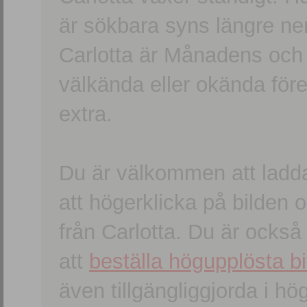
är sökbara syns längre ner
Carlotta är Månadens och
välkända eller okända förem
extra.
Du är välkommen att ladd
att högerklicka på bilden oc
från Carlotta. Du är ocks
att
beställa högupplösta bi
även tillgängliggjorda i h