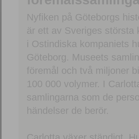
Nyfiken på Göteborgs hi
är ett av Sveriges största
i Ostindiska kompaniets 
Göteborg. Museets samling
föremål och två miljoner b
100 000 volymer. I Carlott
samlingarna som de persone
händelser de berör.
Carlotta växer ständigt. H