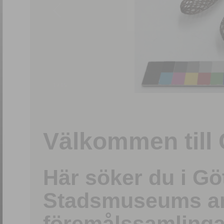
1
/
15
Välkommen till 
Här söker du i G
Stadsmuseums ark
föremålssamlinga