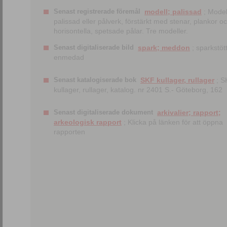
Senast registrerade föremål
modell; palissad
; Model
palissad eller pålverk, förstärkt med stenar, plankor o
horisontella, spetsade pålar. Tre modeller.
Senast digitaliserade bild
spark; meddon
; sparkstött
enmedad
Senast katalogiserade bok
SKF kullager, rullager
; S
kullager, rullager, katalog. nr 2401 S.- Göteborg, 162
Senast digitaliserade dokument
arkivalier; rapport;
arkeologisk rapport
; Klicka på länken för att öppna
rapporten