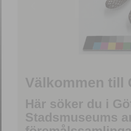
1
/
15
Välkommen till 
Här söker du i G
Stadsmuseums ark
föremålssamlinga