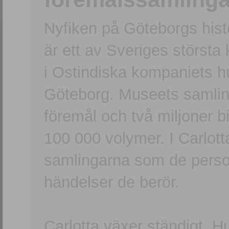
Nyfiken på Göteborgs hi
är ett av Sveriges största
i Ostindiska kompaniets 
Göteborg. Museets samling
föremål och två miljoner b
100 000 volymer. I Carlott
samlingarna som de persone
händelser de berör.
Carlotta växer ständigt. H