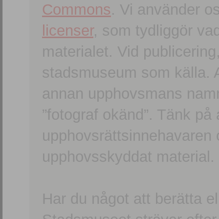
Commons
. Vi använder o
licenser
, som tydliggör va
materialet. Vid publicerin
stadsmuseum som källa. An
annan upphovsmans namn o
”fotograf okänd”. Tänk på a
upphovsrättsinnehavaren 
upphovsskyddat material.
Har du något att berätta e