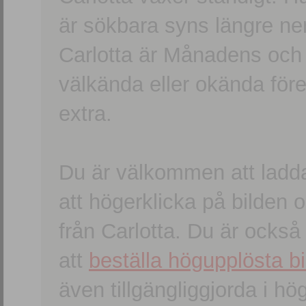
är sökbara syns längre ner
Carlotta är Månadens och
välkända eller okända förem
extra.
Du är välkommen att ladd
att högerklicka på bilden oc
från Carlotta. Du är ocks
att
beställa högupplösta bi
även tillgängliggjorda i h