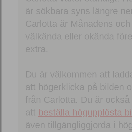
är sökbara syns längre ner
Carlotta är Månadens och
välkända eller okända förem
extra.
Du är välkommen att ladd
att högerklicka på bilden oc
från Carlotta. Du är ocks
att
beställa högupplösta bi
även tillgängliggjorda i h