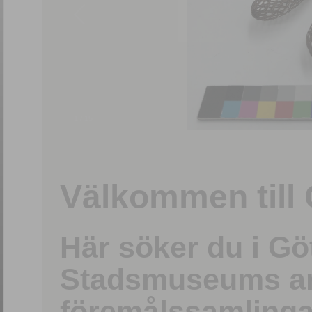
1
/
15
Välkommen till 
Här söker du i G
Stadsmuseums ark
föremålssamlinga