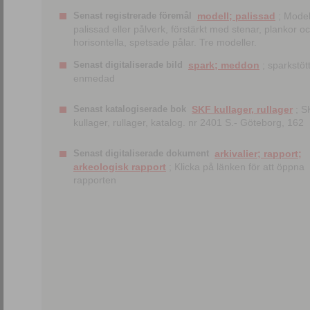
Senast registrerade föremål
modell; palissad
; Model
palissad eller pålverk, förstärkt med stenar, plankor o
horisontella, spetsade pålar. Tre modeller.
Senast digitaliserade bild
spark; meddon
; sparkstött
enmedad
Senast katalogiserade bok
SKF kullager, rullager
; S
kullager, rullager, katalog. nr 2401 S.- Göteborg, 162
Senast digitaliserade dokument
arkivalier; rapport;
arkeologisk rapport
; Klicka på länken för att öppna
rapporten