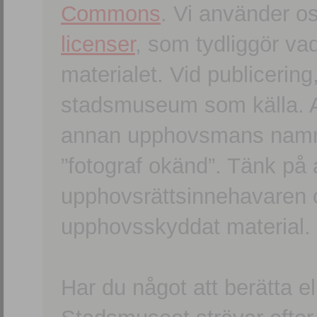
Commons
. Vi använder o
licenser
, som tydliggör va
materialet. Vid publicerin
stadsmuseum som källa. An
annan upphovsmans namn o
”fotograf okänd”. Tänk på a
upphovsrättsinnehavaren 
upphovsskyddat material.
Har du något att berätta e