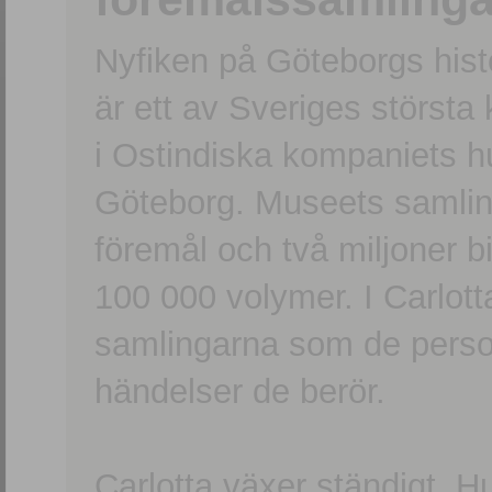
Nyfiken på Göteborgs hi
är ett av Sveriges största
i Ostindiska kompaniets 
Göteborg. Museets samling
föremål och två miljoner b
100 000 volymer. I Carlott
samlingarna som de persone
händelser de berör.
Carlotta växer ständigt. H