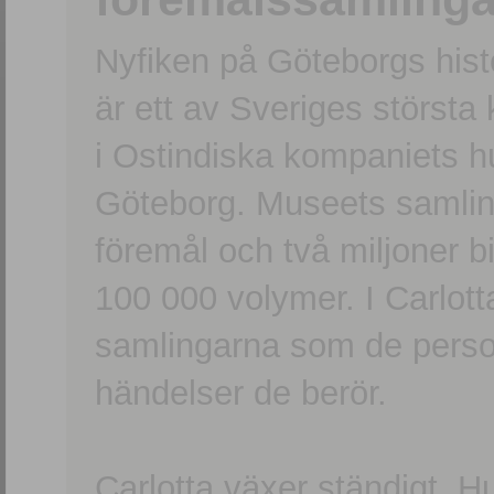
Nyfiken på Göteborgs hi
är ett av Sveriges största
i Ostindiska kompaniets 
Göteborg. Museets samling
föremål och två miljoner b
100 000 volymer. I Carlott
samlingarna som de persone
händelser de berör.
Carlotta växer ständigt. H