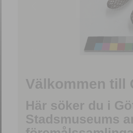
1
/
15
Välkommen till 
Här söker du i G
Stadsmuseums ark
föremålssamlinga