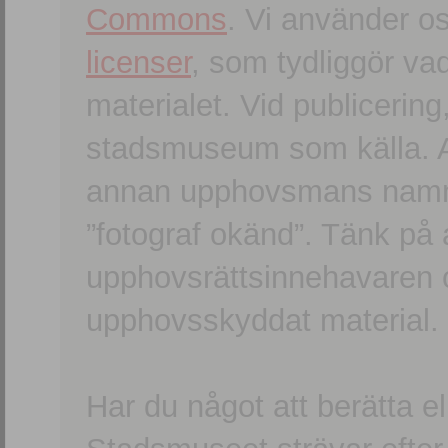
Commons
. Vi använder o
licenser
, som tydliggör va
materialet. Vid publicerin
stadsmuseum som källa. An
annan upphovsmans namn o
”fotograf okänd”. Tänk på a
upphovsrättsinnehavaren 
upphovsskyddat material.
Har du något att berätta e