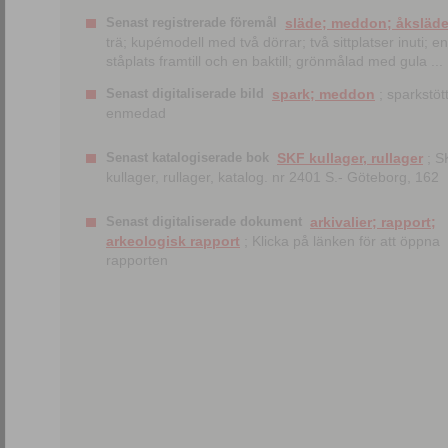
Senast registrerade föremål
släde; meddon; åksläd
trä; kupémodell med två dörrar; två sittplatser inuti; en
ståplats framtill och en baktill; grönmålad med gula ...
Senast digitaliserade bild
spark; meddon
; sparkstött
enmedad
Senast katalogiserade bok
SKF kullager, rullager
; S
kullager, rullager, katalog. nr 2401 S.- Göteborg, 162
Senast digitaliserade dokument
arkivalier; rapport;
arkeologisk rapport
; Klicka på länken för att öppna
rapporten