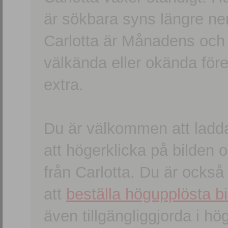
är sökbara syns längre ner
Carlotta är Månadens och
välkända eller okända förem
extra.
Du är välkommen att ladd
att högerklicka på bilden oc
från Carlotta. Du är ocks
att
beställa högupplösta bi
även tillgängliggjorda i h