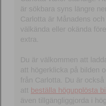
är sökbara syns längre ner
Carlotta är Månadens och
välkända eller okända förem
extra.
Du är välkommen att ladd
att högerklicka på bilden oc
från Carlotta. Du är ocks
att
beställa högupplösta bi
även tillgängliggjorda i h