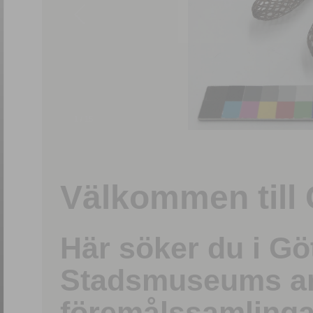
1
/
15
Välkommen till 
Här söker du i G
Stadsmuseums ark
föremålssamlinga