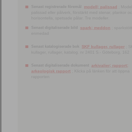
Senast registrerade föremål
modell; palissad
; Model
palissad eller pålverk, förstärkt med stenar, plankor o
horisontella, spetsade pålar. Tre modeller.
Senast digitaliserade bild
spark; meddon
; sparkstött
enmedad
Senast katalogiserade bok
SKF kullager, rullager
; S
kullager, rullager, katalog. nr 2401 S.- Göteborg, 162
Senast digitaliserade dokument
arkivalier; rapport;
arkeologisk rapport
; Klicka på länken för att öppna
rapporten