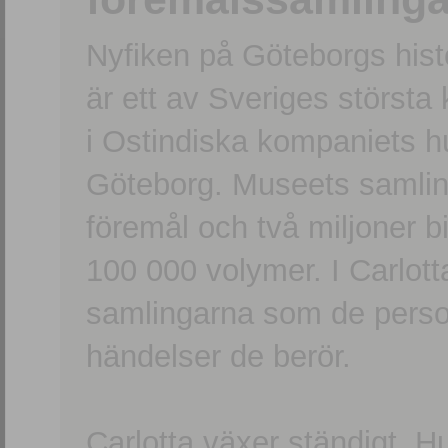
Nyfiken på Göteborgs hi
är ett av Sveriges största
i Ostindiska kompaniets 
Göteborg. Museets samling
föremål och två miljoner b
100 000 volymer. I Carlott
samlingarna som de persone
händelser de berör.
Carlotta växer ständigt. H