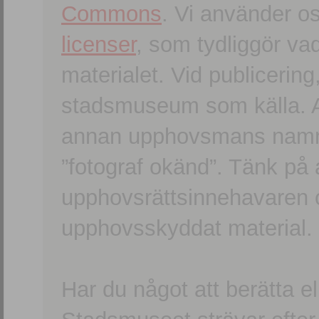
Commons
. Vi använder o
licenser
, som tydliggör va
materialet. Vid publicerin
stadsmuseum som källa. An
annan upphovsmans namn o
”fotograf okänd”. Tänk på a
upphovsrättsinnehavaren 
upphovsskyddat material.
Har du något att berätta e