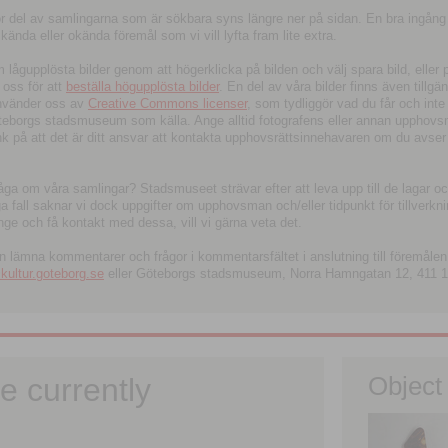
tor del av samlingarna som är sökbara syns längre ner på sidan. En bra ingång
ända eller okända föremål som vi vill lyfta fram lite extra.
ågupplösta bilder genom att högerklicka på bilden och välj spara bild, eller pdf
oss för att
beställa högupplösta bilder
. En del av våra bilder finns även tillgä
använder oss av
Creative Commons licenser
, som tydliggör vad du får och inte
öteborgs stadsmuseum som källa. Ange alltid fotografens eller annan upphov
änk på att det är ditt ansvar att kontakta upphovsrättsinnehavaren om du avser
fråga om våra samlingar? Stadsmuseet strävar efter att leva upp till de lagar oc
iga fall saknar vi dock uppgifter om upphovsman och/eller tidpunkt för tillverk
nge och få kontakt med dessa, vill vi gärna veta det.
an lämna kommentarer och frågor i kommentarsfältet i anslutning till föremålen 
ltur.goteborg.se
eller Göteborgs stadsmuseum, Norra Hamngatan 12, 411 1
e currently
Object