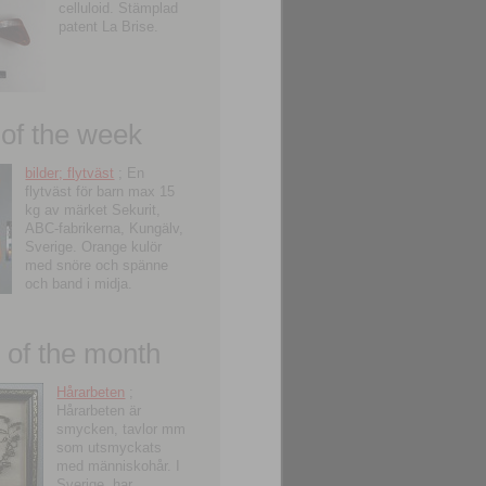
celluloid. Stämplad
patent La Brise.
 of the week
bilder; flytväst
; En
flytväst för barn max 15
kg av märket Sekurit,
ABC-fabrikerna, Kungälv,
Sverige. Orange kulör
med snöre och spänne
och band i midja.
of the month
Hårarbeten
;
Hårarbeten är
smycken, tavlor mm
som utsmyckats
med människohår. I
Sverige, har