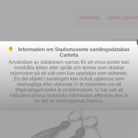
OVERVIEW
ABOUT CARLOT
Information om Stadsmuseets samlingsdatabas
Carlotta
Användare av databasen varnas för att vissa poster kan
innehålla bilder eller språk och termer som skildrar
människor på ett sätt som kan uppfattas som stötande.
Easy search
Advanced search
S
En del objekt i samlingen kan också upplevas som
obehagliga eller stötande.Vi är medvetna om att
tillgängliggörandet är problematiskt. Vi har valt att
inkludera denna historiska information eftersom den är
en del av samlingarnas historia.