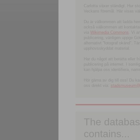
Carlotta växer ständigt. Hur s
Veckans föremål. Här visas välk
Du är välkommen att ladda hem l
också välkommen att kontakta 
via
Wikimedia Commons
. Vi 
publicering, vänligen uppge G
alternativt ”fotograf okänd”. T
upphovsskyddat material.
Har du något att berätta eller 
publicering på internet. I soml
kan hjälpa oss identifiera, nam
Hör gärna av dig till oss! Du k
oss direkt via:
stadsmuseum@ku
The databas
contains...