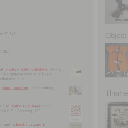
Object
ns
79 545.
2 387.
ål
släde; meddon; åksläde
; Av trä;
vå sittplatser inuti; en ståplats
nmålad med gula ...
spark; meddon
; sparkstötting,
Theme 
k
SKF kullager, rullager
; SKF
 nr 2401 S.- Göteborg, 162
kument
arkivalier; rapport;