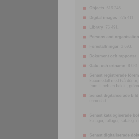
Objects
516 245.
Digital images
275 411.
Library
76 491.
Persons and organisatio
Föreställningar
3 693.
Dokument och rapporter
Gatu- och ortnamn
8 031.
Senast registrerade förem
kupémodell med två dörrar; t
framtill och en baktill; grö
Senast digitaliserade bild
enmedad
Senast katalogiserade bo
kullager, rullager, katalog.
Senast digitaliserade do