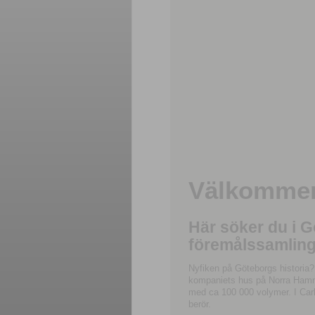
Välkommen 
Här söker du i 
föremålssamling
Nyfiken på Göteborgs historia?
kompaniets hus på Norra Hamnga
med ca 100 000 volymer. I Carl
berör.