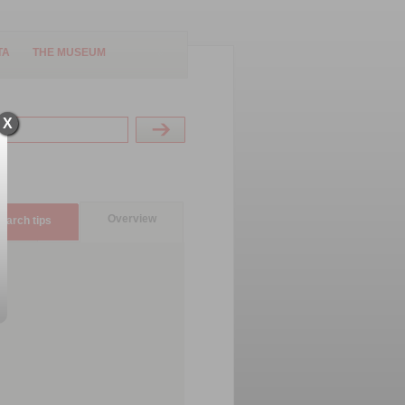
TA
THE MUSEUM
X
Overview
earch tips