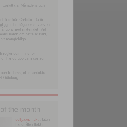
 i Carlotta är Månadens och
-filer från Carlotta. Du är
ngliggjorda i högupplöst version
 får göra med materialet. Vid
smans namn om detta är känt,
 att mångfaldiga
h regler som finns för
ning. Har du upplysningar som
och bilderna, eller kontakta
4 Göteborg.
 of the month
solfjäder; fläkt
; Liten
handhållen fläkt i