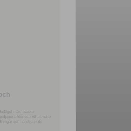
 och
beläget i Ostindiska
joner bilder och ett bibliotek
llningar och händelser de