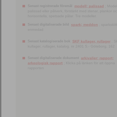
Senast registrerade föremål
modell; palissad
; Model
palissad eller pålverk, förstärkt med stenar, plankor o
horisontella, spetsade pålar. Tre modeller.
Senast digitaliserade bild
spark; meddon
; sparkstött
enmedad
Senast katalogiserade bok
SKF kullager, rullager
; S
kullager, rullager, katalog. nr 2401 S.- Göteborg, 162
Senast digitaliserade dokument
arkivalier; rapport;
arkeologisk rapport
; Klicka på länken för att öppna
rapporten