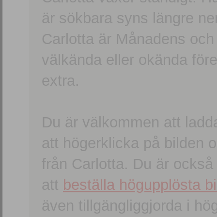
är sökbara syns längre ner
Carlotta är Månadens och
välkända eller okända förem
extra.
Du är välkommen att ladd
att högerklicka på bilden oc
från Carlotta. Du är ocks
att
beställa högupplösta bi
även tillgängliggjorda i h