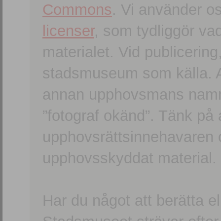
Commons
. Vi använder o
licenser
, som tydliggör va
materialet. Vid publicerin
stadsmuseum som källa. An
annan upphovsmans namn o
”fotograf okänd”. Tänk på a
upphovsrättsinnehavaren 
upphovsskyddat material.
Har du något att berätta e