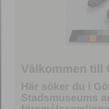
1
/
15
Välkommen till 
Här söker du i G
Stadsmuseums ark
föremålssamlinga