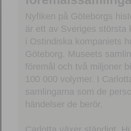
Nyfiken på Göteborgs hi
är ett av Sveriges största
i Ostindiska kompaniets 
Göteborg. Museets samling
föremål och två miljoner b
100 000 volymer. I Carlott
samlingarna som de persone
händelser de berör.
Carlotta växer ständigt. H