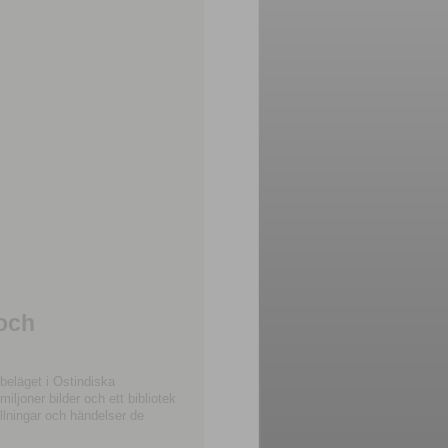
 och
beläget i Ostindiska
joner bilder och ett bibliotek
llningar och händelser de