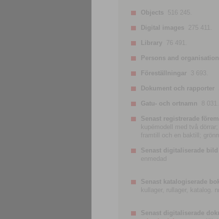
Objects
516 245.
Digital images
275 411.
Library
76 491.
Persons and organisatio
Föreställningar
3 693.
Dokument och rapporter
Gatu- och ortnamn
8 031.
Senast registrerade förem
kupémodell med två dörrar; t
framtill och en baktill; grö
Senast digitaliserade bild
enmedad
Senast katalogiserade bo
kullager, rullager, katalog.
Senast digitaliserade do