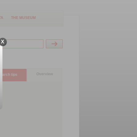
TA
THE MUSEUM
X
Overview
earch tips