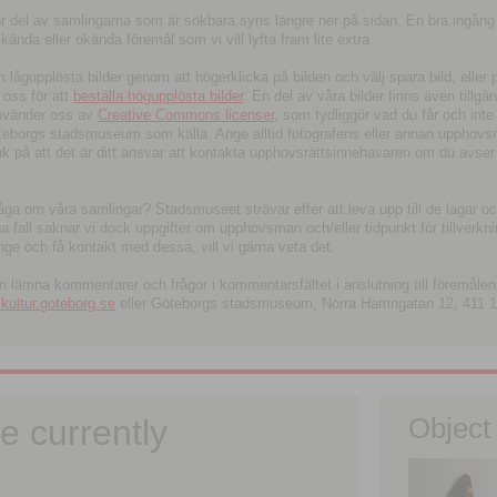
tor del av samlingarna som är sökbara syns längre ner på sidan. En bra ingång
ända eller okända föremål som vi vill lyfta fram lite extra.
ågupplösta bilder genom att högerklicka på bilden och välj spara bild, eller pdf
oss för att
beställa högupplösta bilder
. En del av våra bilder finns även tillgä
använder oss av
Creative Commons licenser
, som tydliggör vad du får och inte
öteborgs stadsmuseum som källa. Ange alltid fotografens eller annan upphov
änk på att det är ditt ansvar att kontakta upphovsrättsinnehavaren om du avser
fråga om våra samlingar? Stadsmuseet strävar efter att leva upp till de lagar oc
iga fall saknar vi dock uppgifter om upphovsman och/eller tidpunkt för tillverk
nge och få kontakt med dessa, vill vi gärna veta det.
an lämna kommentarer och frågor i kommentarsfältet i anslutning till föremålen 
ltur.goteborg.se
eller Göteborgs stadsmuseum, Norra Hamngatan 12, 411 1
e currently
Object