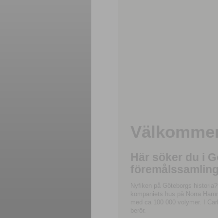
Välkommen 
Här söker du i 
föremålssamling
Nyfiken på Göteborgs historia?
kompaniets hus på Norra Hamnga
med ca 100 000 volymer. I Carl
berör.