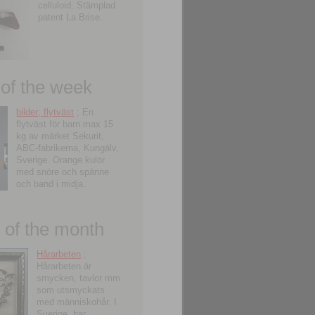
celluloid. Stämplad
patent La Brise.
 of the week
bilder; flytväst
; En
flytväst för barn max 15
kg av märket Sekurit,
ABC-fabrikerna, Kungälv,
Sverige. Orange kulör
med snöre och spänne
och band i midja.
of the month
Hårarbeten
;
Hårarbeten är
smycken, tavlor mm
som utsmyckats
med människohår. I
Sverige, har