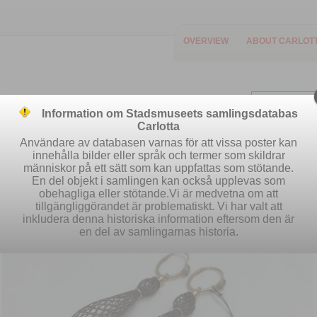
OVERVIEW
ABOUT CARLOT
Information om Stadsmuseets samlingsdatabas
Carlotta
Användare av databasen varnas för att vissa poster kan
innehålla bilder eller språk och termer som skildrar
människor på ett sätt som kan uppfattas som stötande.
Easy search
Advanced search
S
En del objekt i samlingen kan också upplevas som
obehagliga eller stötande.Vi är medvetna om att
tillgängliggörandet är problematiskt. Vi har valt att
inkludera denna historiska information eftersom den är
en del av samlingarnas historia.