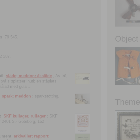
Object
ns
79 545.
2 387.
ål
släde; meddon; åksläde
; Av trä;
vå sittplatser inuti; en ståplats
nmålad med gula ...
spark; meddon
; sparkstötting,
Theme 
k
SKF kullager, rullager
; SKF
 nr 2401 S.- Göteborg, 162
kument
arkivalier; rapport;