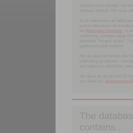
Carlotta växer ständigt. Hur s
Veckans föremål. Här visas välk
Du är välkommen att ladda hem l
också välkommen att kontakta 
via
Wikimedia Commons
. Vi 
publicering, vänligen uppge G
alternativt ”fotograf okänd”. T
upphovsskyddat material.
Har du något att berätta eller 
publicering på internet. I soml
kan hjälpa oss identifiera, nam
Hör gärna av dig till oss! Du k
oss direkt via:
stadsmuseum@ku
The databas
contains...