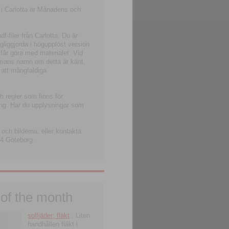
 i Carlotta är Månadens och
-filer från Carlotta. Du är
ngliggjorda i högupplöst version
 får göra med materialet. Vid
smans namn om detta är känt,
 att mångfaldiga
h regler som finns för
ning. Har du upplysningar som
och bilderna, eller kontakta
4 Göteborg.
 of the month
solfjäder; fläkt
; Liten
handhållen fläkt i