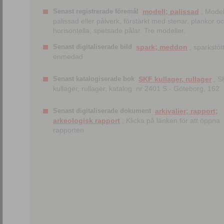
Senast registrerade föremål
modell; palissad
; Model
palissad eller pålverk, förstärkt med stenar, plankor o
horisontella, spetsade pålar. Tre modeller.
Senast digitaliserade bild
spark; meddon
; sparkstött
enmedad
Senast katalogiserade bok
SKF kullager, rullager
; S
kullager, rullager, katalog. nr 2401 S.- Göteborg, 162
Senast digitaliserade dokument
arkivalier; rapport;
arkeologisk rapport
; Klicka på länken för att öppna
rapporten