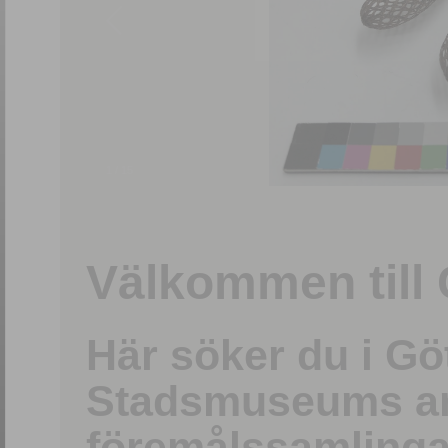
1
/
15
Välkommen till 
Här söker du i G
Stadsmuseums ark
föremålssamlinga