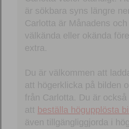
är sökbara syns längre ner
Carlotta är Månadens och
välkända eller okända förem
extra.
Du är välkommen att ladd
att högerklicka på bilden oc
från Carlotta. Du är ocks
att
beställa högupplösta bi
även tillgängliggjorda i h