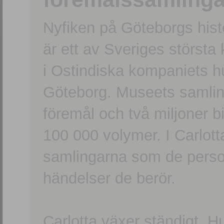
Nyfiken på Göteborgs hi
är ett av Sveriges största
i Ostindiska kompaniets 
Göteborg. Museets samling
föremål och två miljoner b
100 000 volymer. I Carlott
samlingarna som de persone
händelser de berör.
Carlotta växer ständigt. H