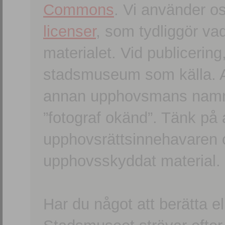
Commons
. Vi använder o
licenser
, som tydliggör va
materialet. Vid publicerin
stadsmuseum som källa. An
annan upphovsmans namn o
”fotograf okänd”. Tänk på a
upphovsrättsinnehavaren 
upphovsskyddat material.
Har du något att berätta e