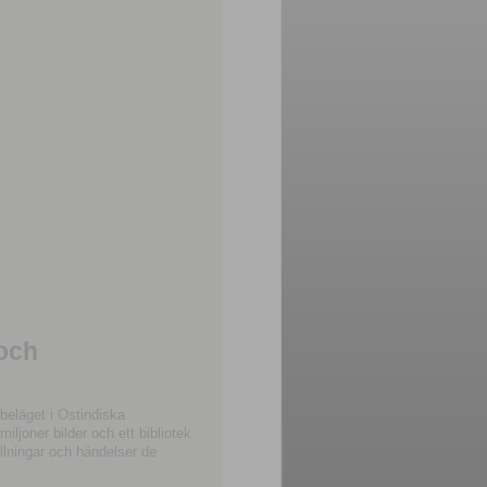
 och
beläget i Ostindiska
joner bilder och ett bibliotek
llningar och händelser de