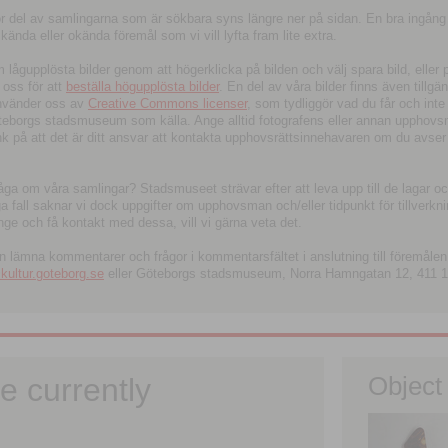
tor del av samlingarna som är sökbara syns längre ner på sidan. En bra ingång
ända eller okända föremål som vi vill lyfta fram lite extra.
ågupplösta bilder genom att högerklicka på bilden och välj spara bild, eller pdf
oss för att
beställa högupplösta bilder
. En del av våra bilder finns även tillgä
använder oss av
Creative Commons licenser
, som tydliggör vad du får och inte
öteborgs stadsmuseum som källa. Ange alltid fotografens eller annan upphov
änk på att det är ditt ansvar att kontakta upphovsrättsinnehavaren om du avser
fråga om våra samlingar? Stadsmuseet strävar efter att leva upp till de lagar oc
iga fall saknar vi dock uppgifter om upphovsman och/eller tidpunkt för tillverk
nge och få kontakt med dessa, vill vi gärna veta det.
an lämna kommentarer och frågor i kommentarsfältet i anslutning till föremålen 
ltur.goteborg.se
eller Göteborgs stadsmuseum, Norra Hamngatan 12, 411 1
e currently
Object