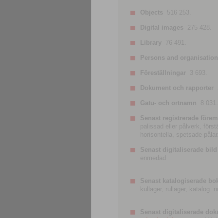
Objects
516 253.
Digital images
275 428.
Library
76 491.
Persons and organisatio
Föreställningar
3 693.
Dokument och rapporter
Gatu- och ortnamn
8 031.
Senast registrerade förem
palissad eller pålverk, förs
horisontella, spetsade pålar
Senast digitaliserade bild
enmedad
Senast katalogiserade bo
kullager, rullager, katalog.
Senast digitaliserade do