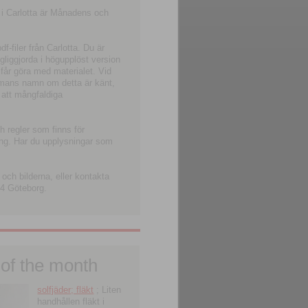
 i Carlotta är Månadens och
-filer från Carlotta. Du är
ngliggjorda i högupplöst version
 får göra med materialet. Vid
smans namn om detta är känt,
 att mångfaldiga
h regler som finns för
ning. Har du upplysningar som
och bilderna, eller kontakta
4 Göteborg.
 of the month
solfjäder; fläkt
; Liten
handhållen fläkt i