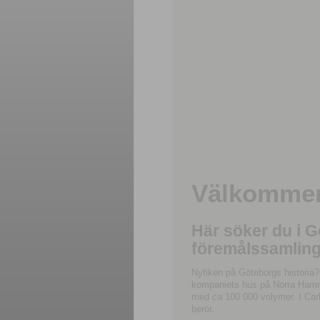
Välkommen 
Här söker du i 
föremålssamling
Nyfiken på Göteborgs historia?
kompaniets hus på Norra Hamnga
med ca 100 000 volymer. I Carl
berör.