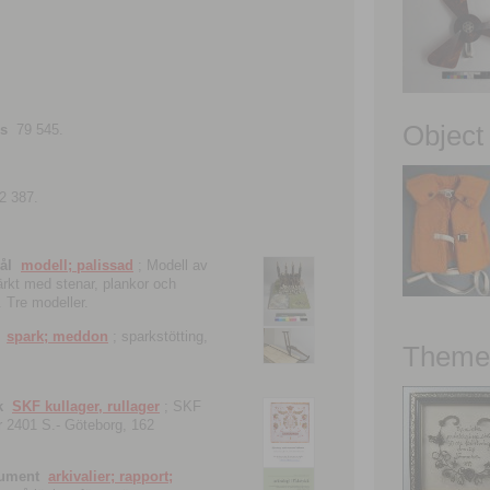
Object
ns
79 545.
2 387.
ål
modell; palissad
; Modell av
tärkt med stenar, plankor och
. Tre modeller.
spark; meddon
; sparkstötting,
Theme 
k
SKF kullager, rullager
; SKF
 nr 2401 S.- Göteborg, 162
kument
arkivalier; rapport;