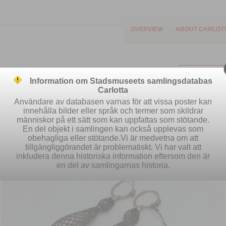
OVERVIEW
ABOUT CARLOT
Information om Stadsmuseets samlingsdatabas
Carlotta
Användare av databasen varnas för att vissa poster kan
innehålla bilder eller språk och termer som skildrar
människor på ett sätt som kan uppfattas som stötande.
Easy search
Advanced search
S
En del objekt i samlingen kan också upplevas som
obehagliga eller stötande.Vi är medvetna om att
tillgängliggörandet är problematiskt. Vi har valt att
inkludera denna historiska information eftersom den är
en del av samlingarnas historia.