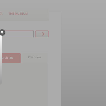
TA
THE MUSEUM
X
Overview
earch tips