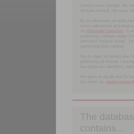
Carlotta växer ständigt. Hur s
Veckans föremål. Här visas välk
Du är välkommen att ladda hem l
också välkommen att kontakta 
via
Wikimedia Commons
. Vi 
publicering, vänligen uppge G
alternativt ”fotograf okänd”. T
upphovsskyddat material.
Har du något att berätta eller 
publicering på internet. I soml
kan hjälpa oss identifiera, nam
Hör gärna av dig till oss! Du k
oss direkt via:
stadsmuseum@ku
The databas
contains...