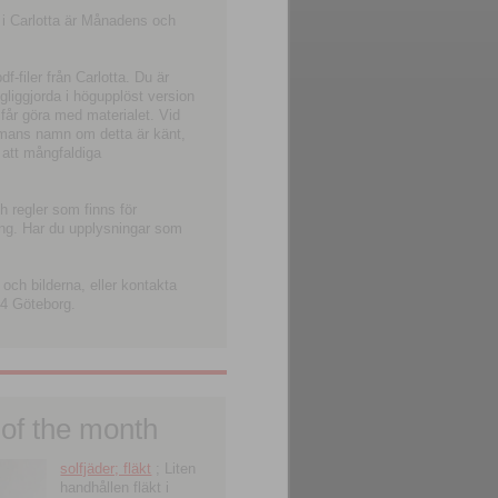
 i Carlotta är Månadens och
-filer från Carlotta. Du är
ngliggjorda i högupplöst version
 får göra med materialet. Vid
smans namn om detta är känt,
 att mångfaldiga
h regler som finns för
ning. Har du upplysningar som
och bilderna, eller kontakta
4 Göteborg.
 of the month
solfjäder; fläkt
; Liten
handhållen fläkt i