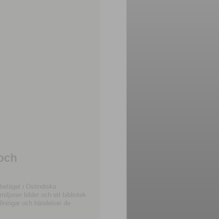
 och
beläget i Ostindiska
joner bilder och ett bibliotek
llningar och händelser de