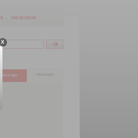
TA
THE MUSEUM
X
Overview
earch tips