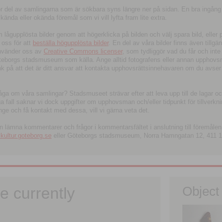
tor del av samlingarna som är sökbara syns längre ner på sidan. En bra ingång
ända eller okända föremål som vi vill lyfta fram lite extra.
ågupplösta bilder genom att högerklicka på bilden och välj spara bild, eller pdf
oss för att
beställa högupplösta bilder
. En del av våra bilder finns även tillgä
använder oss av
Creative Commons licenser
, som tydliggör vad du får och inte
öteborgs stadsmuseum som källa. Ange alltid fotografens eller annan upphov
änk på att det är ditt ansvar att kontakta upphovsrättsinnehavaren om du avser
fråga om våra samlingar? Stadsmuseet strävar efter att leva upp till de lagar oc
iga fall saknar vi dock uppgifter om upphovsman och/eller tidpunkt för tillverk
nge och få kontakt med dessa, vill vi gärna veta det.
an lämna kommentarer och frågor i kommentarsfältet i anslutning till föremålen 
ltur.goteborg.se
eller Göteborgs stadsmuseum, Norra Hamngatan 12, 411 1
e currently
Object