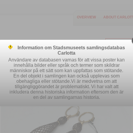
OVERVIEW
ABOUT CARLOT
Information om Stadsmuseets samlingsdatabas
Carlotta
Användare av databasen varnas för att vissa poster kan
innehålla bilder eller språk och termer som skildrar
människor på ett sätt som kan uppfattas som stötande.
Easy search
Advanced search
S
En del objekt i samlingen kan också upplevas som
obehagliga eller stötande.Vi är medvetna om att
tillgängliggörandet är problematiskt. Vi har valt att
inkludera denna historiska information eftersom den är
en del av samlingarnas historia.