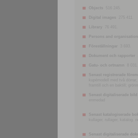
Objects
516 245.
Digital images
275 411.
Library
76 491.
Persons and organisatio
Föreställningar
3 693.
Dokument och rapporter
Gatu- och ortnamn
8 031.
Senast registrerade förem
kupémodell med två dörrar; t
framtill och en baktill; grö
Senast digitaliserade bild
enmedad
Senast katalogiserade bo
kullager, rullager, katalog.
Senast digitaliserade do