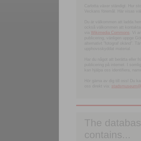
Carlotta växer ständigt. Hur s
Veckans föremål. Här visas välk
Du är välkommen att ladda hem l
också välkommen att kontakta 
via
Wikimedia Commons
. Vi 
publicering, vänligen uppge G
alternativt ”fotograf okänd”. T
upphovsskyddat material.
Har du något att berätta eller 
publicering på internet. I soml
kan hjälpa oss identifiera, nam
Hör gärna av dig till oss! Du k
oss direkt via:
stadsmuseum@ku
The databas
contains...