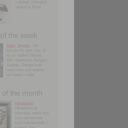
celluloid. Stämplad
patent La Brise.
 of the week
bilder; flytväst
; En
flytväst för barn max 15
kg av märket Sekurit,
ABC-fabrikerna, Kungälv,
Sverige. Orange kulör
med snöre och spänne
och band i midja.
of the month
Hårarbeten
;
Hårarbeten är
smycken, tavlor mm
som utsmyckats
med människohår. I
Sverige, har