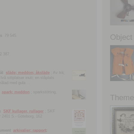
Object
ns
79 545.
2 387.
ål
släde; meddon; åksläde
; Av trä;
vå sittplatser inuti; en ståplats
nmålad med gula ...
spark; meddon
; sparkstötting,
Theme 
k
SKF kullager, rullager
; SKF
 nr 2401 S.- Göteborg, 162
kument
arkivalier; rapport;