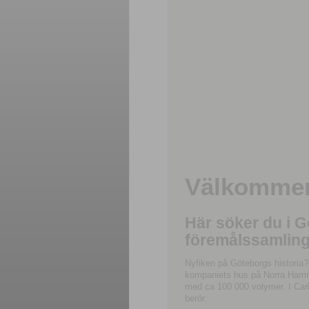
Välkommen 
Här söker du i 
föremålssamling
Nyfiken på Göteborgs historia?
kompaniets hus på Norra Hamnga
med ca 100 000 volymer. I Carl
berör.