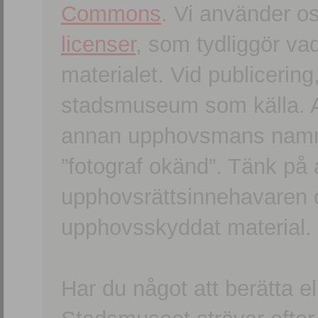
Commons
. Vi använder o
licenser
, som tydliggör va
materialet. Vid publicerin
stadsmuseum som källa. An
annan upphovsmans namn o
”fotograf okänd”. Tänk på a
upphovsrättsinnehavaren 
upphovsskyddat material.
Har du något att berätta e