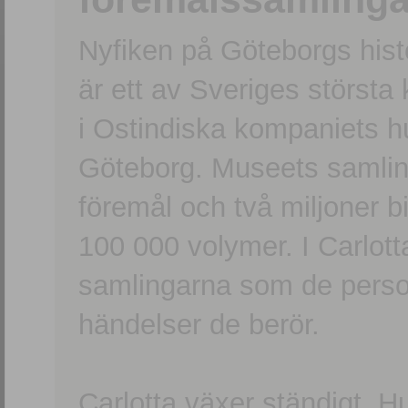
Nyfiken på Göteborgs hi
är ett av Sveriges största
i Ostindiska kompaniets 
Göteborg. Museets samling
föremål och två miljoner b
100 000 volymer. I Carlott
samlingarna som de persone
händelser de berör.
Carlotta växer ständigt. H