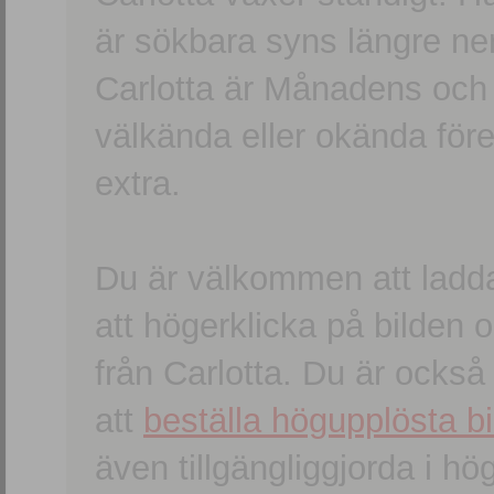
är sökbara syns längre ner
Carlotta är Månadens och
välkända eller okända förem
extra.
Du är välkommen att ladd
att högerklicka på bilden oc
från Carlotta. Du är ocks
att
beställa högupplösta bi
även tillgängliggjorda i h