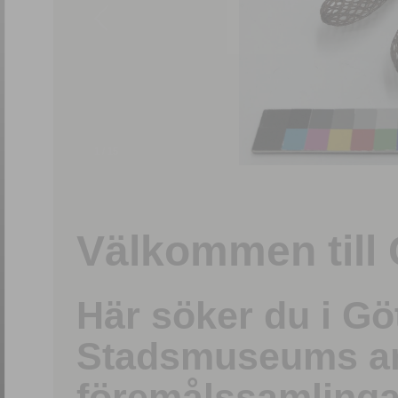
1
/
15
Välkommen till 
Här söker du i G
Stadsmuseums ark
föremålssamlinga