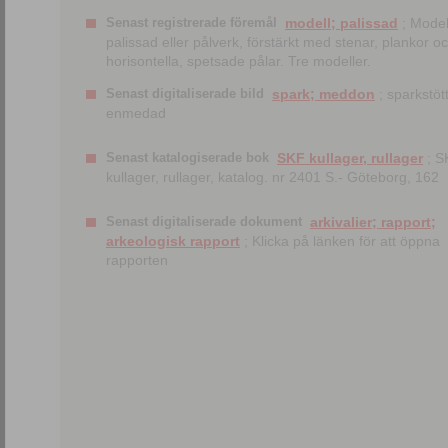
Senast registrerade föremål
modell; palissad
; Model
palissad eller pålverk, förstärkt med stenar, plankor o
horisontella, spetsade pålar. Tre modeller.
Senast digitaliserade bild
spark; meddon
; sparkstött
enmedad
Senast katalogiserade bok
SKF kullager, rullager
; S
kullager, rullager, katalog. nr 2401 S.- Göteborg, 162
Senast digitaliserade dokument
arkivalier; rapport;
arkeologisk rapport
; Klicka på länken för att öppna
rapporten