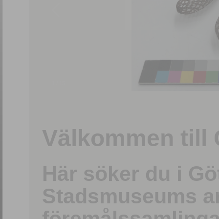
1
/
15
Välkommen till 
Här söker du i G
Stadsmuseums ark
föremålssamlinga