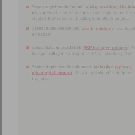
Senast registrerade föremål
släde; meddon; åksläd
trä; kupémodell med två dörrar; två sittplatser inuti; en
ståplats framtill och en baktill; grönmålad med gula ...
Senast digitaliserade bild
spark; meddon
; sparkstött
enmedad
Senast katalogiserade bok
SKF kullager, rullager
; S
kullager, rullager, katalog. nr 2401 S.- Göteborg, 162
Senast digitaliserade dokument
arkivalier; rapport;
arkeologisk rapport
; Klicka på länken för att öppna
rapporten