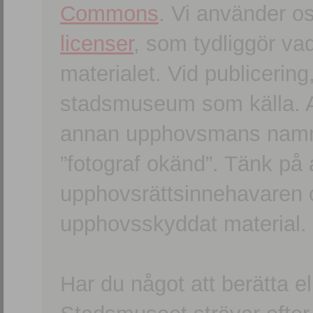
Commons
. Vi använder o
licenser
, som tydliggör va
materialet. Vid publicerin
stadsmuseum som källa. An
annan upphovsmans namn o
”fotograf okänd”. Tänk på a
upphovsrättsinnehavaren 
upphovsskyddat material.
Har du något att berätta e