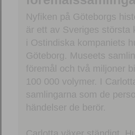
Nyfiken på Göteborgs hi
är ett av Sveriges största
i Ostindiska kompaniets 
Göteborg. Museets samling
föremål och två miljoner b
100 000 volymer. I Carlott
samlingarna som de persone
händelser de berör.
Carlotta växer ständigt. H