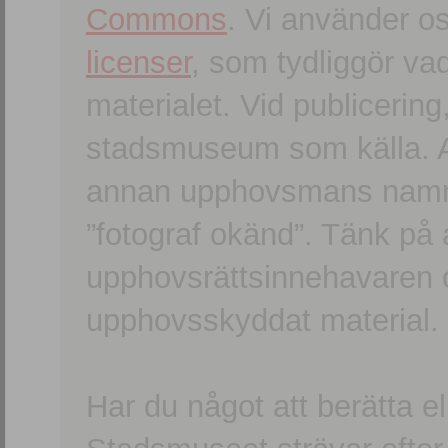
Commons
. Vi använder o
licenser
, som tydliggör va
materialet. Vid publicerin
stadsmuseum som källa. An
annan upphovsmans namn o
”fotograf okänd”. Tänk på a
upphovsrättsinnehavaren 
upphovsskyddat material.
Har du något att berätta e