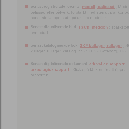
Senast registrerade föremål
modell; palissad
; Model
palissad eller pålverk, förstärkt med stenar, plankor o
horisontella, spetsade pålar. Tre modeller.
Senast digitaliserade bild
spark; meddon
; sparkstött
enmedad
Senast katalogiserade bok
SKF kullager, rullager
; S
kullager, rullager, katalog. nr 2401 S.- Göteborg, 162
Senast digitaliserade dokument
arkivalier; rapport;
arkeologisk rapport
; Klicka på länken för att öppna
rapporten