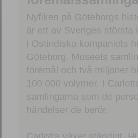
Nyfiken på Göteborgs hi
är ett av Sveriges största
i Ostindiska kompaniets 
Göteborg. Museets samling
föremål och två miljoner b
100 000 volymer. I Carlott
samlingarna som de persone
händelser de berör.
Carlotta växer ständigt. H