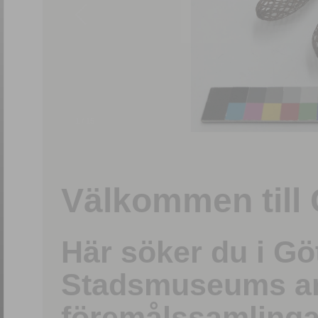
1
/
15
Välkommen till 
Här söker du i G
Stadsmuseums ark
föremålssamlinga