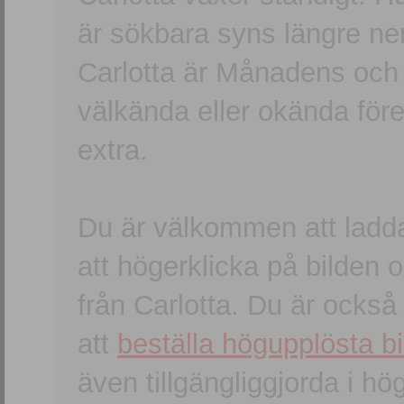
är sökbara syns längre ner
Carlotta är Månadens och
välkända eller okända förem
extra.
Du är välkommen att ladd
att högerklicka på bilden oc
från Carlotta. Du är ocks
att
beställa högupplösta bi
även tillgängliggjorda i h