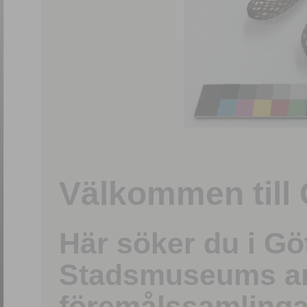
1
/
15
Välkommen till 
Här söker du i G
Stadsmuseums ark
föremålssamlinga