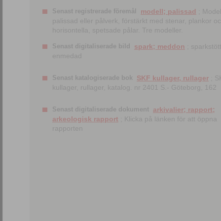
Senast registrerade föremål
modell; palissad
; Model
palissad eller pålverk, förstärkt med stenar, plankor o
horisontella, spetsade pålar. Tre modeller.
Senast digitaliserade bild
spark; meddon
; sparkstött
enmedad
Senast katalogiserade bok
SKF kullager, rullager
; S
kullager, rullager, katalog. nr 2401 S.- Göteborg, 162
Senast digitaliserade dokument
arkivalier; rapport;
arkeologisk rapport
; Klicka på länken för att öppna
rapporten