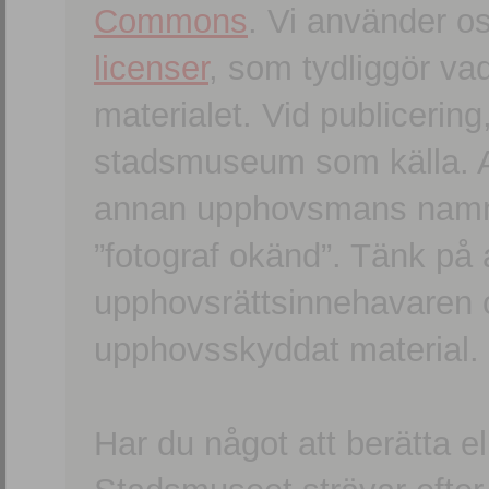
Commons
. Vi använder o
licenser
, som tydliggör va
materialet. Vid publicerin
stadsmuseum som källa. An
annan upphovsmans namn o
”fotograf okänd”. Tänk på a
upphovsrättsinnehavaren 
upphovsskyddat material.
Har du något att berätta e