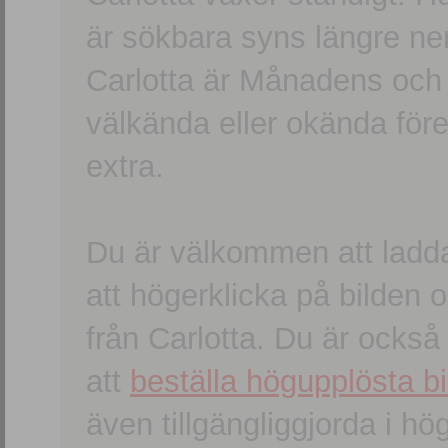
är sökbara syns längre ner
Carlotta är Månadens och
välkända eller okända förem
extra.
Du är välkommen att ladd
att högerklicka på bilden oc
från Carlotta. Du är ocks
att
beställa högupplösta bi
även tillgängliggjorda i h