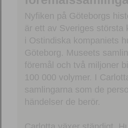
Nyfiken på Göteborgs hi
är ett av Sveriges största
i Ostindiska kompaniets 
Göteborg. Museets samling
föremål och två miljoner b
100 000 volymer. I Carlott
samlingarna som de persone
händelser de berör.
Carlotta växer ständigt. H