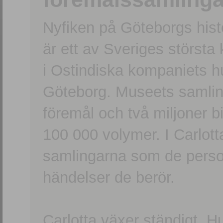
Nyfiken på Göteborgs hi
är ett av Sveriges största
i Ostindiska kompaniets 
Göteborg. Museets samling
föremål och två miljoner b
100 000 volymer. I Carlott
samlingarna som de persone
händelser de berör.
Carlotta växer ständigt. H