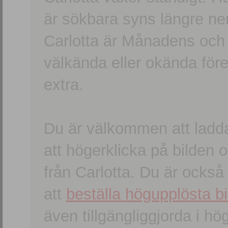
är sökbara syns längre ner
Carlotta är Månadens och
välkända eller okända förem
extra.
Du är välkommen att ladd
att högerklicka på bilden oc
från Carlotta. Du är ocks
att
beställa högupplösta bi
även tillgängliggjorda i h