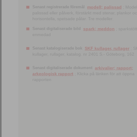
Senast registrerade föremål
modell; palissad
; Model
palissad eller pålverk, förstärkt med stenar, plankor o
horisontella, spetsade pålar. Tre modeller.
Senast digitaliserade bild
spark; meddon
; sparkstött
enmedad
Senast katalogiserade bok
SKF kullager, rullager
; S
kullager, rullager, katalog. nr 2401 S.- Göteborg, 162
Senast digitaliserade dokument
arkivalier; rapport;
arkeologisk rapport
; Klicka på länken för att öppna
rapporten