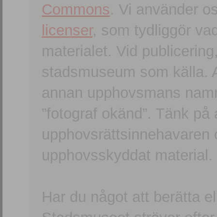
Commons
. Vi använder o
licenser
, som tydliggör va
materialet. Vid publicerin
stadsmuseum som källa. An
annan upphovsmans namn o
”fotograf okänd”. Tänk på a
upphovsrättsinnehavaren 
upphovsskyddat material.
Har du något att berätta e