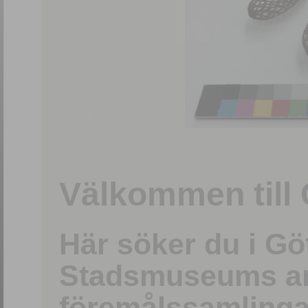
1
/
15
Välkommen till 
Här söker du i G
Stadsmuseums ark
föremålssamlinga