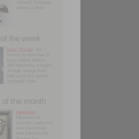
celluloid. Stämplad
patent La Brise.
 of the week
bilder; flytväst
; En
flytväst för barn max 15
kg av märket Sekurit,
ABC-fabrikerna, Kungälv,
Sverige. Orange kulör
med snöre och spänne
och band i midja.
of the month
Hårarbeten
;
Hårarbeten är
smycken, tavlor mm
som utsmyckats
med människohår. I
Sverige, har