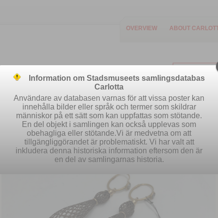
OVERVIEW
ABOUT CARLOT
Information om Stadsmuseets samlingsdatabas
Carlotta
Användare av databasen varnas för att vissa poster kan
innehålla bilder eller språk och termer som skildrar
människor på ett sätt som kan uppfattas som stötande.
Easy search
Advanced search
S
En del objekt i samlingen kan också upplevas som
obehagliga eller stötande.Vi är medvetna om att
tillgängliggörandet är problematiskt. Vi har valt att
inkludera denna historiska information eftersom den är
en del av samlingarnas historia.