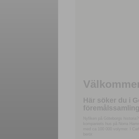
Välkommen 
Här söker du i 
föremålssamling
Nyfiken på Göteborgs historia?
kompaniets hus på Norra Hamnga
med ca 100 000 volymer. I Carl
berör.