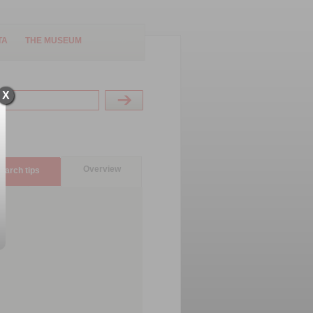
TA
THE MUSEUM
X
Overview
earch tips