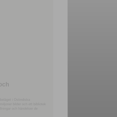
 och
beläget i Ostindiska
joner bilder och ett bibliotek
llningar och händelser de