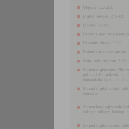
Objects
516 253.
Digital images
275 428.
Library
76 491.
Persons and organisatio
Föreställningar
3 693.
Dokument och rapporter
Gatu- och ortnamn
8 031.
Senast registrerade förem
palissad eller pålverk, förs
horisontella, spetsade pålar
Senast digitaliserade bild
enmedad
Senast katalogiserade bo
kullager, rullager, katalog.
Senast digitaliserade do