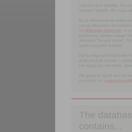
Carlotta växer ständigt. Hur s
Veckans föremål. Här visas välk
Du är välkommen att ladda hem l
också välkommen att kontakta 
via
Wikimedia Commons
. Vi 
publicering, vänligen uppge G
alternativt ”fotograf okänd”. T
upphovsskyddat material.
Har du något att berätta eller 
publicering på internet. I soml
kan hjälpa oss identifiera, nam
Hör gärna av dig till oss! Du k
oss direkt via:
stadsmuseum@ku
The databas
contains...