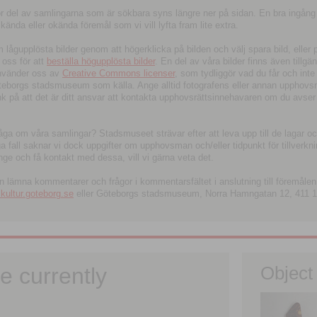
tor del av samlingarna som är sökbara syns längre ner på sidan. En bra ingång
ända eller okända föremål som vi vill lyfta fram lite extra.
ågupplösta bilder genom att högerklicka på bilden och välj spara bild, eller pdf
oss för att
beställa högupplösta bilder
. En del av våra bilder finns även tillgä
använder oss av
Creative Commons licenser
, som tydliggör vad du får och inte
öteborgs stadsmuseum som källa. Ange alltid fotografens eller annan upphov
änk på att det är ditt ansvar att kontakta upphovsrättsinnehavaren om du avser
fråga om våra samlingar? Stadsmuseet strävar efter att leva upp till de lagar oc
iga fall saknar vi dock uppgifter om upphovsman och/eller tidpunkt för tillverk
nge och få kontakt med dessa, vill vi gärna veta det.
an lämna kommentarer och frågor i kommentarsfältet i anslutning till föremålen 
ltur.goteborg.se
eller Göteborgs stadsmuseum, Norra Hamngatan 12, 411 1
e currently
Object