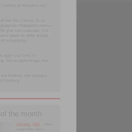
 i Carlotta är Månadens och
-filer från Carlotta. Du är
ngliggjorda i högupplöst version
 får göra med materialet. Vid
smans namn om detta är känt,
 att mångfaldiga
h regler som finns för
ning. Har du upplysningar som
och bilderna, eller kontakta
4 Göteborg.
 of the month
solfjäder; fläkt
; Liten
handhållen fläkt i