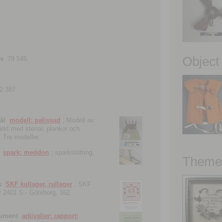
Object
ns
79 545.
2 387.
ål
modell; palissad
; Modell av
tärkt med stenar, plankor och
. Tre modeller.
spark; meddon
; sparkstötting,
Theme 
k
SKF kullager, rullager
; SKF
 nr 2401 S.- Göteborg, 162
kument
arkivalier; rapport;