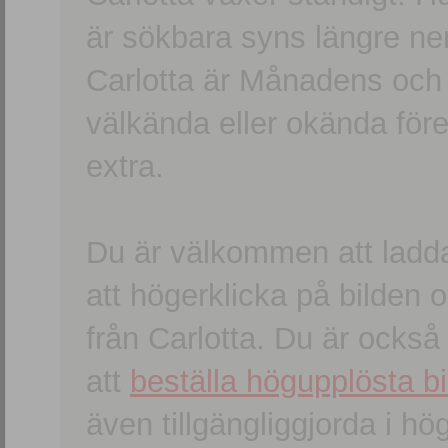
är sökbara syns längre ner
Carlotta är Månadens och
välkända eller okända förem
extra.
Du är välkommen att ladd
att högerklicka på bilden oc
från Carlotta. Du är ocks
att
beställa högupplösta bi
även tillgängliggjorda i h