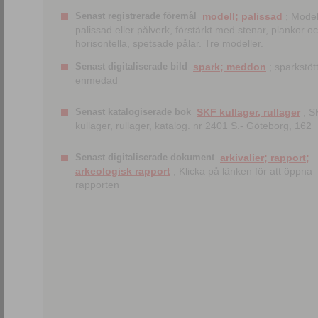
Senast registrerade föremål
modell; palissad
; Model
palissad eller pålverk, förstärkt med stenar, plankor o
horisontella, spetsade pålar. Tre modeller.
Senast digitaliserade bild
spark; meddon
; sparkstött
enmedad
Senast katalogiserade bok
SKF kullager, rullager
; S
kullager, rullager, katalog. nr 2401 S.- Göteborg, 162
Senast digitaliserade dokument
arkivalier; rapport;
arkeologisk rapport
; Klicka på länken för att öppna
rapporten