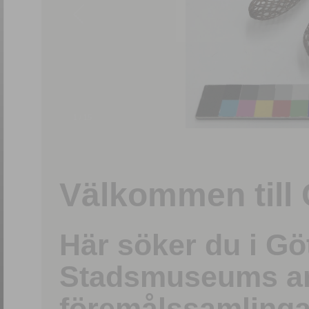
1
/
15
Välkommen till 
Här söker du i G
Stadsmuseums ark
föremålssamlinga