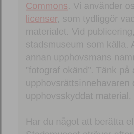
Commons
. Vi använder o
licenser
, som tydliggör va
materialet. Vid publicerin
stadsmuseum som källa. An
annan upphovsmans namn o
”fotograf okänd”. Tänk på a
upphovsrättsinnehavaren 
upphovsskyddat material.
Har du något att berätta e