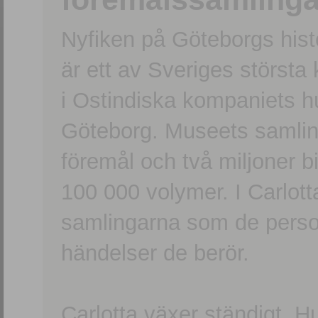
Nyfiken på Göteborgs hi
är ett av Sveriges största
i Ostindiska kompaniets 
Göteborg. Museets samling
föremål och två miljoner b
100 000 volymer. I Carlott
samlingarna som de persone
händelser de berör.
Carlotta växer ständigt. H