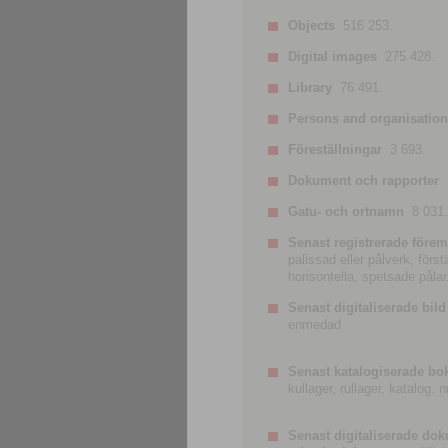
Objects
516 253.
Digital images
275 428.
Library
76 491.
Persons and organisatio
Föreställningar
3 693.
Dokument och rapporter
Gatu- och ortnamn
8 031.
Senast registrerade förem
palissad eller pålverk, förs
horisontella, spetsade pålar
Senast digitaliserade bild
enmedad
Senast katalogiserade bo
kullager, rullager, katalog.
Senast digitaliserade do