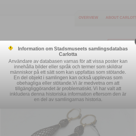
OVERVIEW
ABOUT CARLOT
Information om Stadsmuseets samlingsdatabas
Carlotta
Användare av databasen varnas för att vissa poster kan
innehålla bilder eller språk och termer som skildrar
människor på ett sätt som kan uppfattas som stötande.
Easy search
Advanced search
S
En del objekt i samlingen kan också upplevas som
obehagliga eller stötande.Vi är medvetna om att
tillgängliggörandet är problematiskt. Vi har valt att
inkludera denna historiska information eftersom den är
en del av samlingarnas historia.