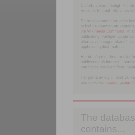
Carlotta växer ständigt. Hur s
Veckans föremål. Här visas välk
Du är välkommen att ladda hem l
också välkommen att kontakta 
via
Wikimedia Commons
. Vi 
publicering, vänligen uppge G
alternativt ”fotograf okänd”. T
upphovsskyddat material.
Har du något att berätta eller 
publicering på internet. I soml
kan hjälpa oss identifiera, nam
Hör gärna av dig till oss! Du k
oss direkt via:
stadsmuseum@ku
The databas
contains...