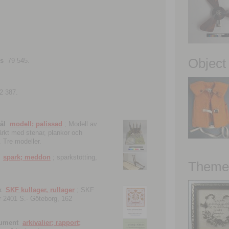
Object
ns
79 545.
2 387.
ål
modell; palissad
; Modell av
tärkt med stenar, plankor och
. Tre modeller.
spark; meddon
; sparkstötting,
Theme 
k
SKF kullager, rullager
; SKF
 nr 2401 S.- Göteborg, 162
kument
arkivalier; rapport;