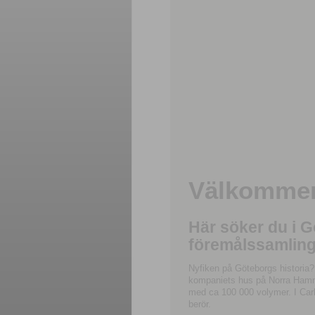
Välkommen 
Här söker du i 
föremålssamling
Nyfiken på Göteborgs historia?
kompaniets hus på Norra Hamnga
med ca 100 000 volymer. I Carl
berör.