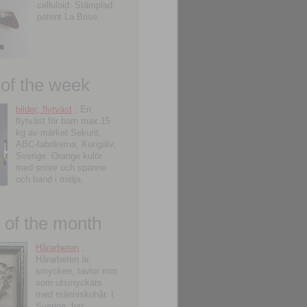
celluloid. Stämplad
patent La Brise.
 of the week
bilder; flytväst
; En
flytväst för barn max 15
kg av märket Sekurit,
ABC-fabrikerna, Kungälv,
Sverige. Orange kulör
med snöre och spänne
och band i midja.
of the month
Hårarbeten
;
Hårarbeten är
smycken, tavlor mm
som utsmyckats
med människohår. I
Sverige, har