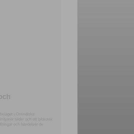
 och
beläget i Ostindiska
joner bilder och ett bibliotek
llningar och händelser de