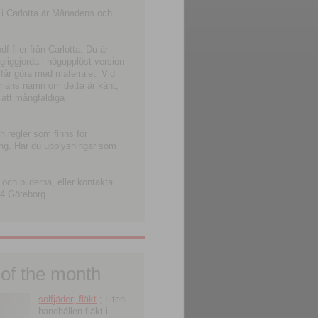
 i Carlotta är Månadens och
-filer från Carlotta. Du är
ngliggjorda i högupplöst version
 får göra med materialet. Vid
smans namn om detta är känt,
 att mångfaldiga
h regler som finns för
ning. Har du upplysningar som
och bilderna, eller kontakta
4 Göteborg.
 of the month
solfjäder; fläkt
; Liten
handhållen fläkt i