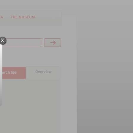
TA
THE MUSEUM
X
Overview
earch tips