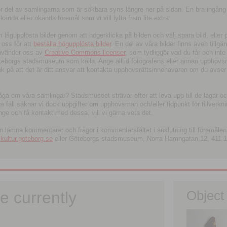
tor del av samlingarna som är sökbara syns längre ner på sidan. En bra ingång
ända eller okända föremål som vi vill lyfta fram lite extra.
ågupplösta bilder genom att högerklicka på bilden och välj spara bild, eller pdf
oss för att
beställa högupplösta bilder
. En del av våra bilder finns även tillgä
använder oss av
Creative Commons licenser
, som tydliggör vad du får och inte
öteborgs stadsmuseum som källa. Ange alltid fotografens eller annan upphov
änk på att det är ditt ansvar att kontakta upphovsrättsinnehavaren om du avser
fråga om våra samlingar? Stadsmuseet strävar efter att leva upp till de lagar oc
iga fall saknar vi dock uppgifter om upphovsman och/eller tidpunkt för tillverk
nge och få kontakt med dessa, vill vi gärna veta det.
an lämna kommentarer och frågor i kommentarsfältet i anslutning till föremålen 
ltur.goteborg.se
eller Göteborgs stadsmuseum, Norra Hamngatan 12, 411 1
e currently
Object