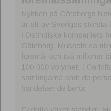
Nyfiken på Göteborgs hi
är ett av Sveriges största
i Ostindiska kompaniets 
Göteborg. Museets samling
föremål och två miljoner b
100 000 volymer. I Carlott
samlingarna som de persone
händelser de berör.
Carlotta växer ständigt. H