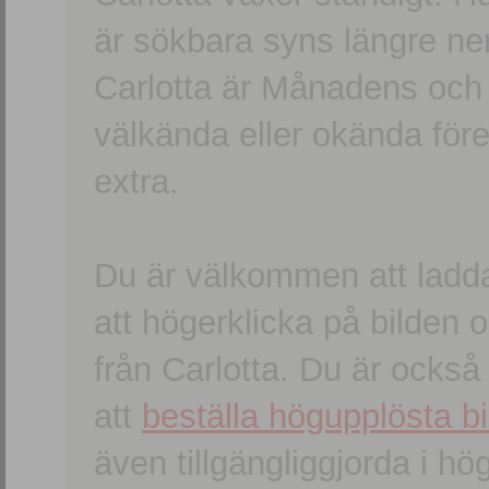
är sökbara syns längre ner
Carlotta är Månadens och
välkända eller okända förem
extra.
Du är välkommen att ladd
att högerklicka på bilden oc
från Carlotta. Du är ocks
att
beställa högupplösta bi
även tillgängliggjorda i h