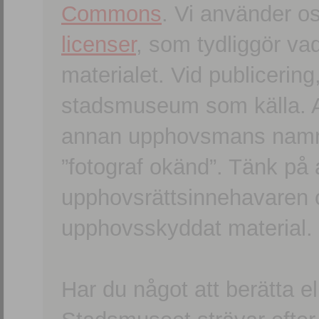
Commons
. Vi använder o
licenser
, som tydliggör va
materialet. Vid publicerin
stadsmuseum som källa. An
annan upphovsmans namn o
”fotograf okänd”. Tänk på a
upphovsrättsinnehavaren 
upphovsskyddat material.
Har du något att berätta e