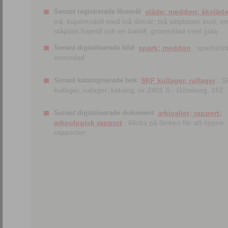
Senast registrerade föremål
släde; meddon; åksläd
trä; kupémodell med två dörrar; två sittplatser inuti; en
ståplats framtill och en baktill; grönmålad med gula ...
Senast digitaliserade bild
spark; meddon
; sparkstött
enmedad
Senast katalogiserade bok
SKF kullager, rullager
; S
kullager, rullager, katalog. nr 2401 S.- Göteborg, 162
Senast digitaliserade dokument
arkivalier; rapport;
arkeologisk rapport
; Klicka på länken för att öppna
rapporten