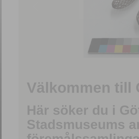
1
/
15
Välkommen till 
Här söker du i G
Stadsmuseums ark
föremålssamlinga