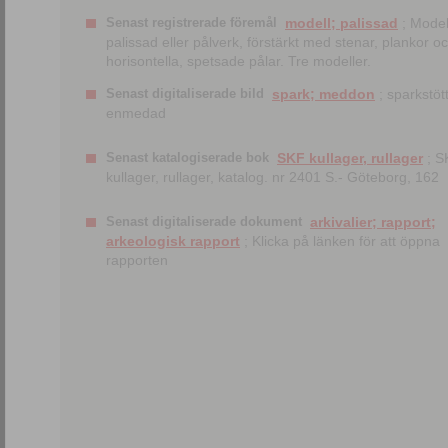
Senast registrerade föremål
modell; palissad
; Model
palissad eller pålverk, förstärkt med stenar, plankor o
horisontella, spetsade pålar. Tre modeller.
Senast digitaliserade bild
spark; meddon
; sparkstött
enmedad
Senast katalogiserade bok
SKF kullager, rullager
; S
kullager, rullager, katalog. nr 2401 S.- Göteborg, 162
Senast digitaliserade dokument
arkivalier; rapport;
arkeologisk rapport
; Klicka på länken för att öppna
rapporten