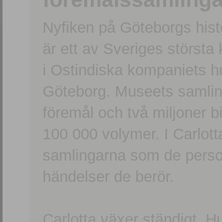
Nyfiken på Göteborgs hi
är ett av Sveriges största
i Ostindiska kompaniets 
Göteborg. Museets samling
föremål och två miljoner b
100 000 volymer. I Carlott
samlingarna som de persone
händelser de berör.
Carlotta växer ständigt. H