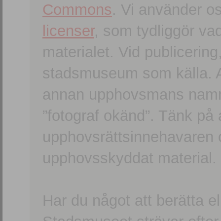
Commons
. Vi använder o
licenser
, som tydliggör va
materialet. Vid publicerin
stadsmuseum som källa. An
annan upphovsmans namn o
”fotograf okänd”. Tänk på a
upphovsrättsinnehavaren 
upphovsskyddat material.
Har du något att berätta e