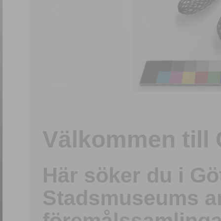
1
/
15
Välkommen till 
Här söker du i G
Stadsmuseums ark
föremålssamlinga