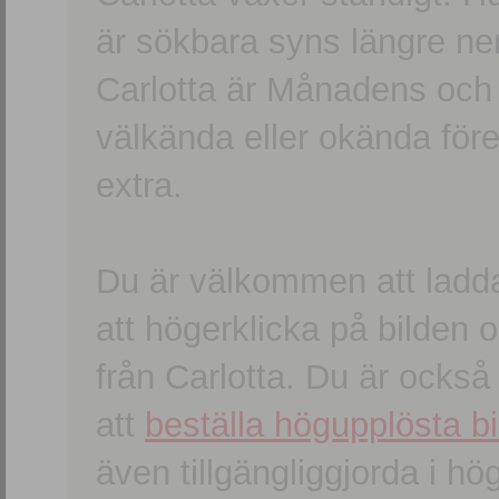
är sökbara syns längre ner
Carlotta är Månadens och
välkända eller okända förem
extra.
Du är välkommen att ladd
att högerklicka på bilden oc
från Carlotta. Du är ocks
att
beställa högupplösta bi
även tillgängliggjorda i h