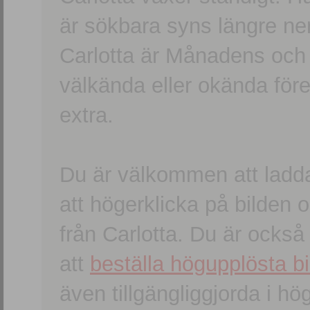
är sökbara syns längre ner
Carlotta är Månadens och
välkända eller okända förem
extra.
Du är välkommen att ladd
att högerklicka på bilden oc
från Carlotta. Du är ocks
att
beställa högupplösta bi
även tillgängliggjorda i h