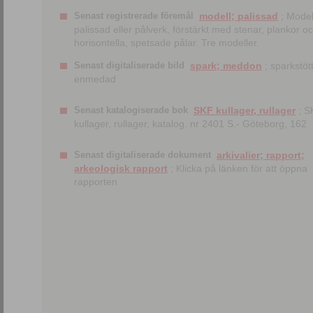
Senast registrerade föremål
modell; palissad
; Model
palissad eller pålverk, förstärkt med stenar, plankor o
horisontella, spetsade pålar. Tre modeller.
Senast digitaliserade bild
spark; meddon
; sparkstött
enmedad
Senast katalogiserade bok
SKF kullager, rullager
; S
kullager, rullager, katalog. nr 2401 S.- Göteborg, 162
Senast digitaliserade dokument
arkivalier; rapport;
arkeologisk rapport
; Klicka på länken för att öppna
rapporten