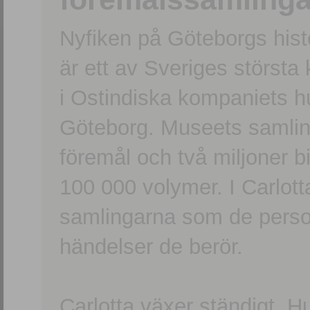
Nyfiken på Göteborgs hi
är ett av Sveriges största
i Ostindiska kompaniets 
Göteborg. Museets samling
föremål och två miljoner b
100 000 volymer. I Carlott
samlingarna som de persone
händelser de berör.
Carlotta växer ständigt. H