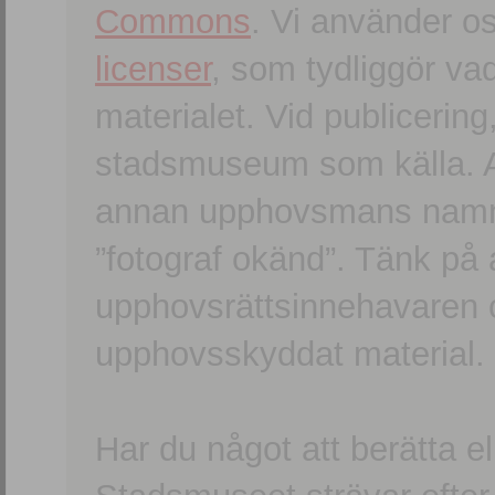
Commons
. Vi använder o
licenser
, som tydliggör va
materialet. Vid publicerin
stadsmuseum som källa. An
annan upphovsmans namn o
”fotograf okänd”. Tänk på a
upphovsrättsinnehavaren 
upphovsskyddat material.
Har du något att berätta e