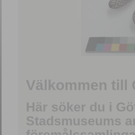
1
/
15
Välkommen till 
Här söker du i G
Stadsmuseums ark
föremålssamlinga