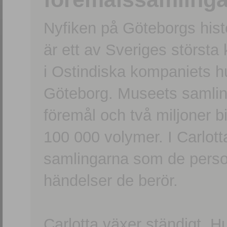
Nyfiken på Göteborgs hi
är ett av Sveriges största
i Ostindiska kompaniets 
Göteborg. Museets samling
föremål och två miljoner b
100 000 volymer. I Carlott
samlingarna som de persone
händelser de berör.
Carlotta växer ständigt. H