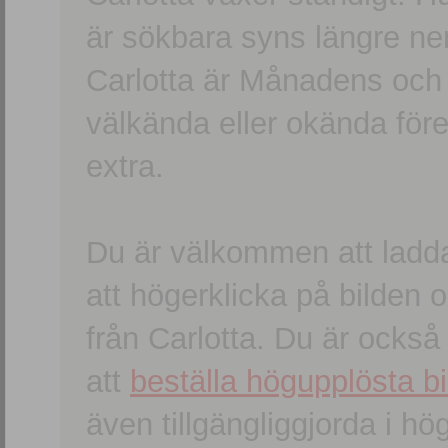
är sökbara syns längre ner
Carlotta är Månadens och
välkända eller okända förem
extra.
Du är välkommen att ladd
att högerklicka på bilden oc
från Carlotta. Du är ocks
att
beställa högupplösta bi
även tillgängliggjorda i h