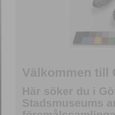
1
/
15
Välkommen till 
Här söker du i G
Stadsmuseums ark
föremålssamlinga