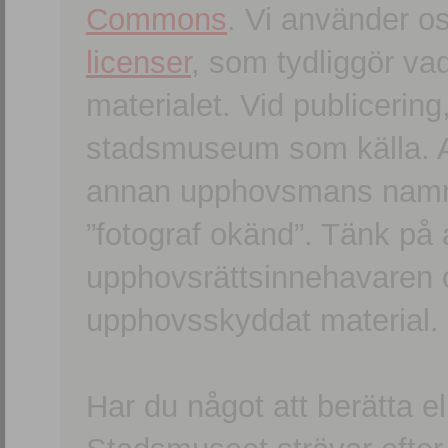
Commons
. Vi använder o
licenser
, som tydliggör va
materialet. Vid publicerin
stadsmuseum som källa. An
annan upphovsmans namn o
”fotograf okänd”. Tänk på a
upphovsrättsinnehavaren 
upphovsskyddat material.
Har du något att berätta e