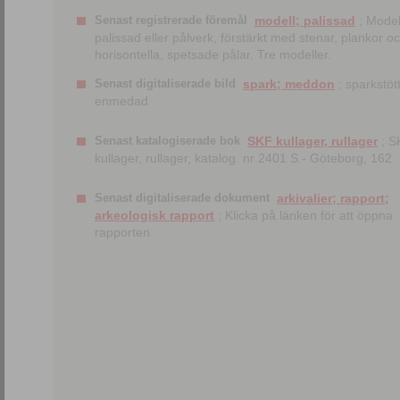
Senast registrerade föremål
modell; palissad
; Model
palissad eller pålverk, förstärkt med stenar, plankor o
horisontella, spetsade pålar. Tre modeller.
Senast digitaliserade bild
spark; meddon
; sparkstött
enmedad
Senast katalogiserade bok
SKF kullager, rullager
; S
kullager, rullager, katalog. nr 2401 S.- Göteborg, 162
Senast digitaliserade dokument
arkivalier; rapport;
arkeologisk rapport
; Klicka på länken för att öppna
rapporten