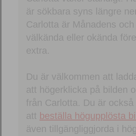
är sökbara syns längre ner
Carlotta är Månadens och
välkända eller okända förem
extra.
Du är välkommen att ladd
att högerklicka på bilden oc
från Carlotta. Du är ocks
att
beställa högupplösta bi
även tillgängliggjorda i h