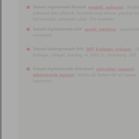
Senast registrerade föremål
modell; palissad
; Model
palissad eller pålverk, förstärkt med stenar, plankor o
horisontella, spetsade pålar. Tre modeller.
Senast digitaliserade bild
spark; meddon
; sparkstött
enmedad
Senast katalogiserade bok
SKF kullager, rullager
; S
kullager, rullager, katalog. nr 2401 S.- Göteborg, 162
Senast digitaliserade dokument
arkivalier; rapport;
arkeologisk rapport
; Klicka på länken för att öppna
rapporten