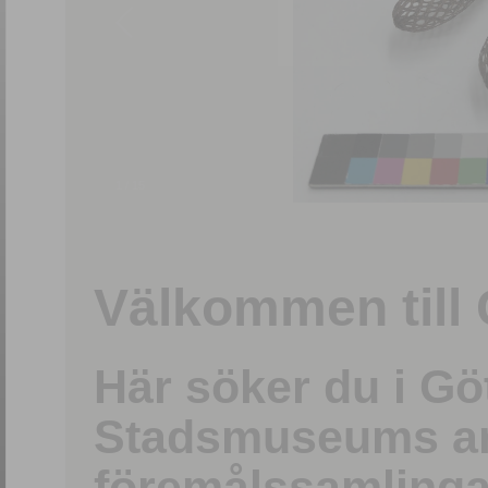
1
/
15
Välkommen till 
Här söker du i G
Stadsmuseums ark
föremålssamlinga