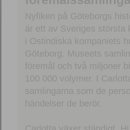
Nyfiken på Göteborgs hi
är ett av Sveriges största
i Ostindiska kompaniets 
Göteborg. Museets samling
föremål och två miljoner b
100 000 volymer. I Carlott
samlingarna som de persone
händelser de berör.
Carlotta växer ständigt. H