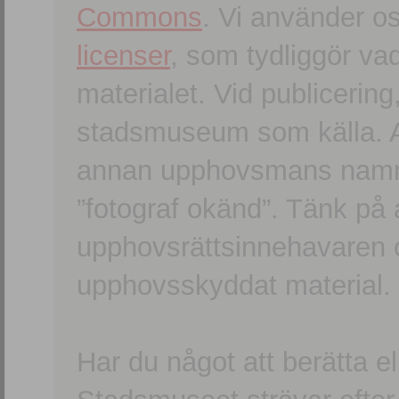
Commons
. Vi använder o
licenser
, som tydliggör va
materialet. Vid publicerin
stadsmuseum som källa. An
annan upphovsmans namn o
”fotograf okänd”. Tänk på a
upphovsrättsinnehavaren 
upphovsskyddat material.
Har du något att berätta e