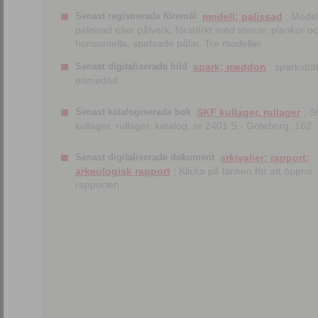
Senast registrerade föremål
modell; palissad
; Model
palissad eller pålverk, förstärkt med stenar, plankor o
horisontella, spetsade pålar. Tre modeller.
Senast digitaliserade bild
spark; meddon
; sparkstött
enmedad
Senast katalogiserade bok
SKF kullager, rullager
; S
kullager, rullager, katalog. nr 2401 S.- Göteborg, 162
Senast digitaliserade dokument
arkivalier; rapport;
arkeologisk rapport
; Klicka på länken för att öppna
rapporten