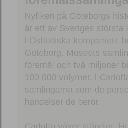
Nyfiken på Göteborgs hi
är ett av Sveriges största
i Ostindiska kompaniets 
Göteborg. Museets samling
föremål och två miljoner b
100 000 volymer. I Carlott
samlingarna som de persone
händelser de berör.
Carlotta växer ständigt. H