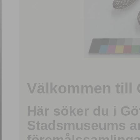
1
/
15
Välkommen till 
Här söker du i G
Stadsmuseums ark
föremålssamlinga