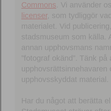
Commons
. Vi använder o
licenser
, som tydliggör va
materialet. Vid publicerin
stadsmuseum som källa. An
annan upphovsmans namn o
”fotograf okänd”. Tänk på a
upphovsrättsinnehavaren 
upphovsskyddat material.
Har du något att berätta e