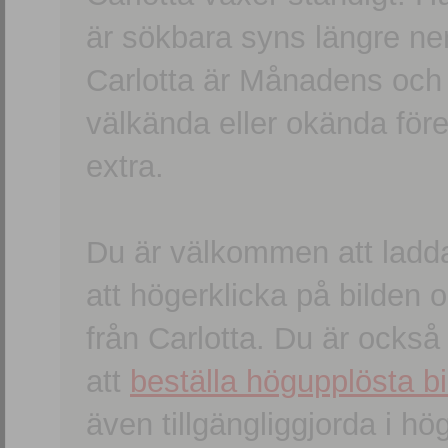
är sökbara syns längre ner
Carlotta är Månadens och
välkända eller okända förem
extra.
Du är välkommen att ladd
att högerklicka på bilden oc
från Carlotta. Du är ocks
att
beställa högupplösta bi
även tillgängliggjorda i h