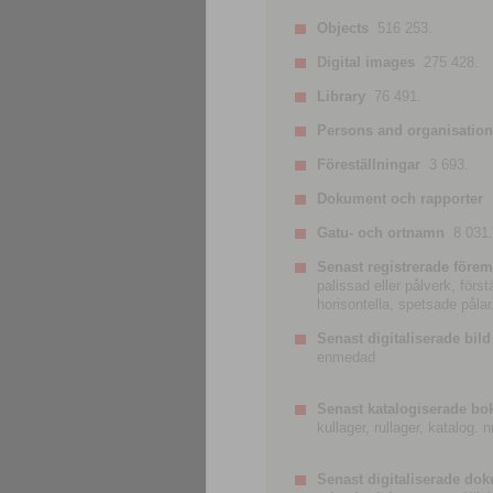
Objects
516 253.
Digital images
275 428.
Library
76 491.
Persons and organisatio
Föreställningar
3 693.
Dokument och rapporter
Gatu- och ortnamn
8 031.
Senast registrerade förem
palissad eller pålverk, förs
horisontella, spetsade pålar
Senast digitaliserade bild
enmedad
Senast katalogiserade bo
kullager, rullager, katalog.
Senast digitaliserade do