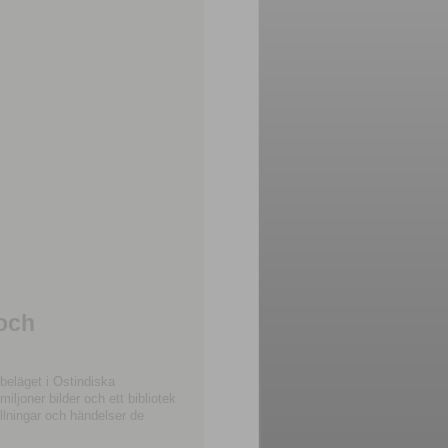
 och
beläget i Ostindiska
joner bilder och ett bibliotek
llningar och händelser de