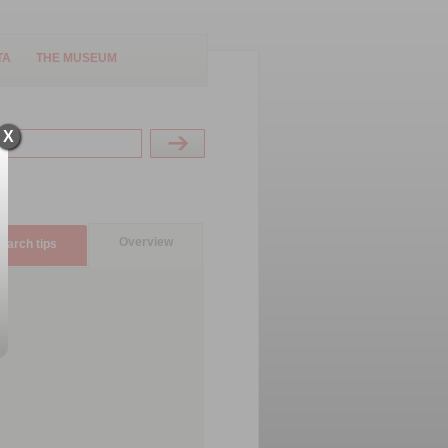
TA
THE MUSEUM
X
Overview
earch tips