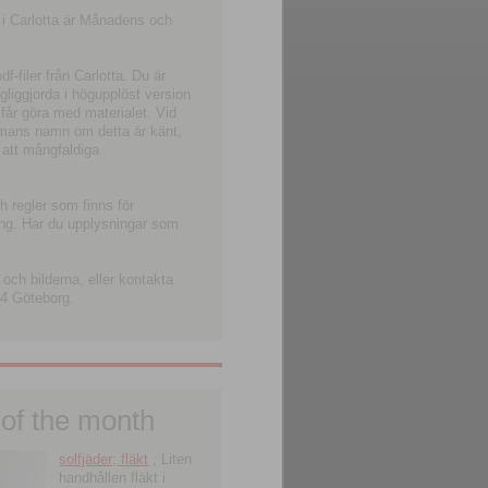
 i Carlotta är Månadens och
-filer från Carlotta. Du är
ngliggjorda i högupplöst version
 får göra med materialet. Vid
smans namn om detta är känt,
 att mångfaldiga
h regler som finns för
ning. Har du upplysningar som
och bilderna, eller kontakta
4 Göteborg.
 of the month
solfjäder; fläkt
; Liten
handhållen fläkt i