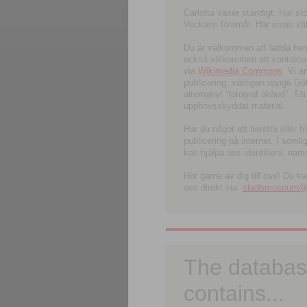
Carlotta växer ständigt. Hur s
Veckans föremål. Här visas välk
Du är välkommen att ladda hem l
också välkommen att kontakta 
via
Wikimedia Commons
. Vi 
publicering, vänligen uppge G
alternativt ”fotograf okänd”. T
upphovsskyddat material.
Har du något att berätta eller 
publicering på internet. I soml
kan hjälpa oss identifiera, nam
Hör gärna av dig till oss! Du k
oss direkt via:
stadsmuseum@ku
The databas
contains...