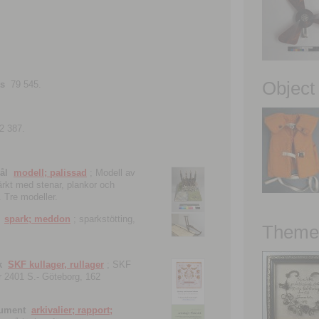
Object
ns
79 545.
2 387.
ål
modell; palissad
; Modell av
tärkt med stenar, plankor och
. Tre modeller.
spark; meddon
; sparkstötting,
Theme 
k
SKF kullager, rullager
; SKF
 nr 2401 S.- Göteborg, 162
kument
arkivalier; rapport;