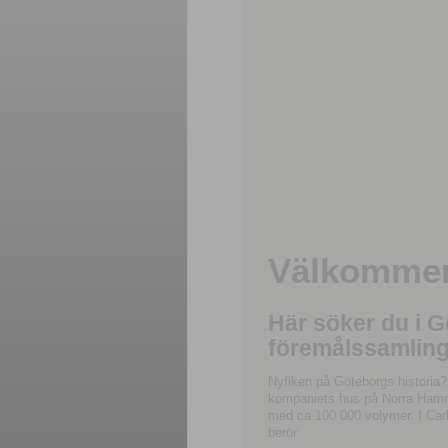
Välkommen 
Här söker du i 
föremålssamling
Nyfiken på Göteborgs historia?
kompaniets hus på Norra Hamnga
med ca 100 000 volymer. I Carl
berör.