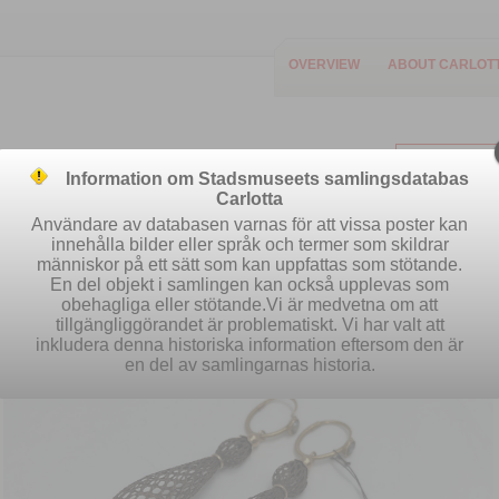
OVERVIEW
ABOUT CARLOT
Information om Stadsmuseets samlingsdatabas
Carlotta
Användare av databasen varnas för att vissa poster kan
innehålla bilder eller språk och termer som skildrar
människor på ett sätt som kan uppfattas som stötande.
Easy search
Advanced search
S
En del objekt i samlingen kan också upplevas som
obehagliga eller stötande.Vi är medvetna om att
tillgängliggörandet är problematiskt. Vi har valt att
inkludera denna historiska information eftersom den är
en del av samlingarnas historia.