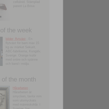
celluloid. Stämplad
patent La Brise.
 of the week
bilder; flytväst
; En
flytväst för barn max 15
kg av märket Sekurit,
ABC-fabrikerna, Kungälv,
Sverige. Orange kulör
med snöre och spänne
och band i midja.
of the month
Hårarbeten
;
Hårarbeten är
smycken, tavlor mm
som utsmyckats
med människohår. I
Sverige, har