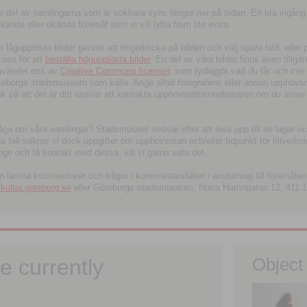
tor del av samlingarna som är sökbara syns längre ner på sidan. En bra ingång
ända eller okända föremål som vi vill lyfta fram lite extra.
ågupplösta bilder genom att högerklicka på bilden och välj spara bild, eller pdf
oss för att
beställa högupplösta bilder
. En del av våra bilder finns även tillgä
använder oss av
Creative Commons licenser
, som tydliggör vad du får och inte
öteborgs stadsmuseum som källa. Ange alltid fotografens eller annan upphov
änk på att det är ditt ansvar att kontakta upphovsrättsinnehavaren om du avser
fråga om våra samlingar? Stadsmuseet strävar efter att leva upp till de lagar oc
iga fall saknar vi dock uppgifter om upphovsman och/eller tidpunkt för tillverk
nge och få kontakt med dessa, vill vi gärna veta det.
an lämna kommentarer och frågor i kommentarsfältet i anslutning till föremålen 
ltur.goteborg.se
eller Göteborgs stadsmuseum, Norra Hamngatan 12, 411 1
e currently
Object