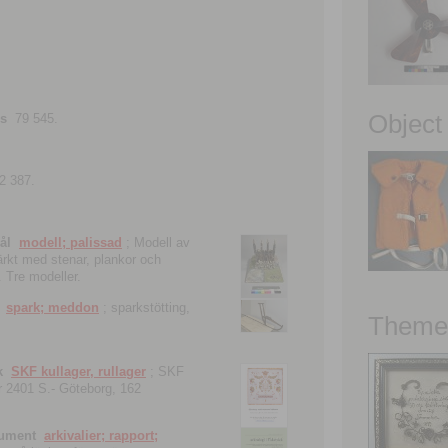
Object
ns
79 545.
2 387.
ål
modell; palissad
; Modell av
tärkt med stenar, plankor och
. Tre modeller.
spark; meddon
; sparkstötting,
Theme 
k
SKF kullager, rullager
; SKF
 nr 2401 S.- Göteborg, 162
kument
arkivalier; rapport;