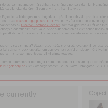
tor del av samlingarna som är sökbara syns längre ner på sidan. En bra ingång
ända eller okända föremål som vi vill lyfta fram lite extra.
ågupplösta bilder genom att högerklicka på bilden och välj spara bild, eller pdf
oss för att
beställa högupplösta bilder
. En del av våra bilder finns även tillgä
använder oss av
Creative Commons licenser
, som tydliggör vad du får och inte
öteborgs stadsmuseum som källa. Ange alltid fotografens eller annan upphov
änk på att det är ditt ansvar att kontakta upphovsrättsinnehavaren om du avser
fråga om våra samlingar? Stadsmuseet strävar efter att leva upp till de lagar oc
iga fall saknar vi dock uppgifter om upphovsman och/eller tidpunkt för tillverk
nge och få kontakt med dessa, vill vi gärna veta det.
an lämna kommentarer och frågor i kommentarsfältet i anslutning till föremålen 
ltur.goteborg.se
eller Göteborgs stadsmuseum, Norra Hamngatan 12, 411 1
e currently
Object