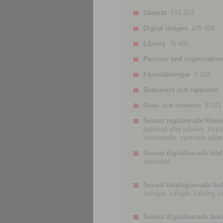
Objects
516 253.
Digital images
275 428.
Library
76 491.
Persons and organisatio
Föreställningar
3 693.
Dokument och rapporter
Gatu- och ortnamn
8 031.
Senast registrerade förem
palissad eller pålverk, förs
horisontella, spetsade pålar
Senast digitaliserade bild
enmedad
Senast katalogiserade bo
kullager, rullager, katalog.
Senast digitaliserade do