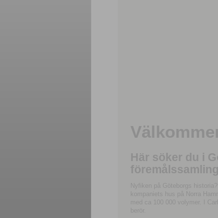
Välkommen 
Här söker du i 
föremålssamling
Nyfiken på Göteborgs historia?
kompaniets hus på Norra Hamnga
med ca 100 000 volymer. I Carl
berör.