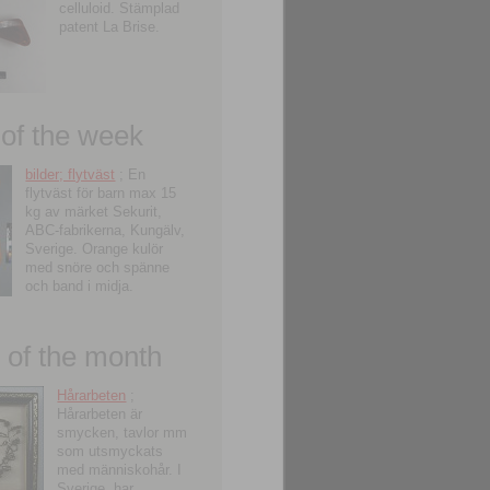
celluloid. Stämplad
patent La Brise.
 of the week
bilder; flytväst
; En
flytväst för barn max 15
kg av märket Sekurit,
ABC-fabrikerna, Kungälv,
Sverige. Orange kulör
med snöre och spänne
och band i midja.
of the month
Hårarbeten
;
Hårarbeten är
smycken, tavlor mm
som utsmyckats
med människohår. I
Sverige, har