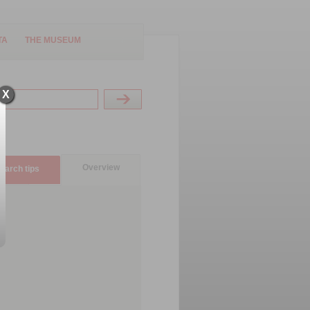
TA
THE MUSEUM
X
Overview
earch tips