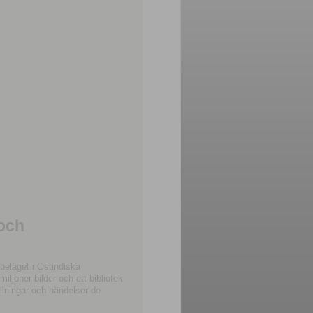
 och
beläget i Ostindiska
joner bilder och ett bibliotek
llningar och händelser de