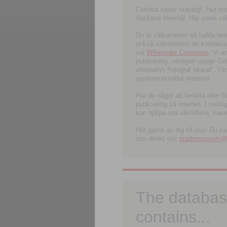
Carlotta växer ständigt. Hur s
Veckans föremål. Här visas välk
Du är välkommen att ladda hem l
också välkommen att kontakta 
via
Wikimedia Commons
. Vi 
publicering, vänligen uppge G
alternativt ”fotograf okänd”. T
upphovsskyddat material.
Har du något att berätta eller 
publicering på internet. I soml
kan hjälpa oss identifiera, nam
Hör gärna av dig till oss! Du k
oss direkt via:
stadsmuseum@ku
The databas
contains...