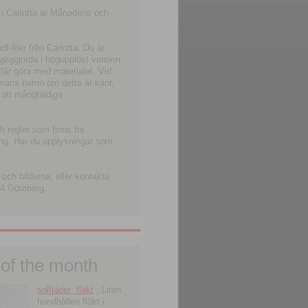
 i Carlotta är Månadens och
-filer från Carlotta. Du är
ngliggjorda i högupplöst version
 får göra med materialet. Vid
smans namn om detta är känt,
 att mångfaldiga
h regler som finns för
ning. Har du upplysningar som
och bilderna, eller kontakta
4 Göteborg.
 of the month
solfjäder; fläkt
; Liten
handhållen fläkt i