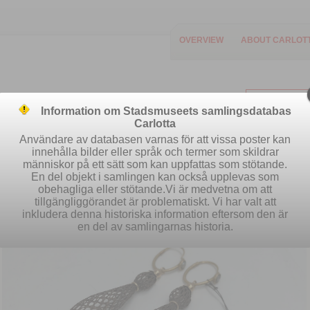
OVERVIEW
ABOUT CARLOT
Information om Stadsmuseets samlingsdatabas
Carlotta
Användare av databasen varnas för att vissa poster kan
innehålla bilder eller språk och termer som skildrar
människor på ett sätt som kan uppfattas som stötande.
Easy search
Advanced search
S
En del objekt i samlingen kan också upplevas som
obehagliga eller stötande.Vi är medvetna om att
tillgängliggörandet är problematiskt. Vi har valt att
inkludera denna historiska information eftersom den är
en del av samlingarnas historia.