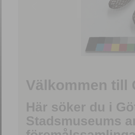
1
/
15
Välkommen till 
Här söker du i G
Stadsmuseums ark
föremålssamlinga