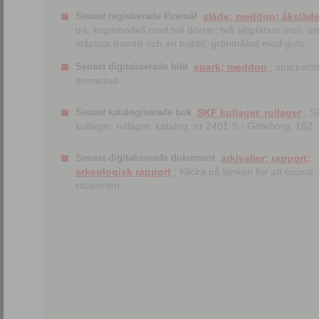
Senast registrerade föremål
släde; meddon; åksläd
trä; kupémodell med två dörrar; två sittplatser inuti; en
ståplats framtill och en baktill; grönmålad med gula ...
Senast digitaliserade bild
spark; meddon
; sparkstött
enmedad
Senast katalogiserade bok
SKF kullager, rullager
; S
kullager, rullager, katalog. nr 2401 S.- Göteborg, 162
Senast digitaliserade dokument
arkivalier; rapport;
arkeologisk rapport
; Klicka på länken för att öppna
rapporten