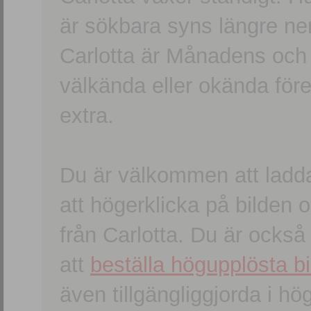
är sökbara syns längre ner
Carlotta är Månadens och
välkända eller okända förem
extra.
Du är välkommen att ladd
att högerklicka på bilden oc
från Carlotta. Du är ocks
att
beställa högupplösta bi
även tillgängliggjorda i h