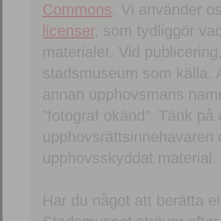
Commons
. Vi använder o
licenser
, som tydliggör va
materialet. Vid publicerin
stadsmuseum som källa. An
annan upphovsmans namn o
”fotograf okänd”. Tänk på a
upphovsrättsinnehavaren 
upphovsskyddat material.
Har du något att berätta e