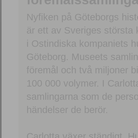
Nyfiken på Göteborgs hi
är ett av Sveriges största
i Ostindiska kompaniets 
Göteborg. Museets samling
föremål och två miljoner b
100 000 volymer. I Carlott
samlingarna som de persone
händelser de berör.
Carlotta växer ständigt. H